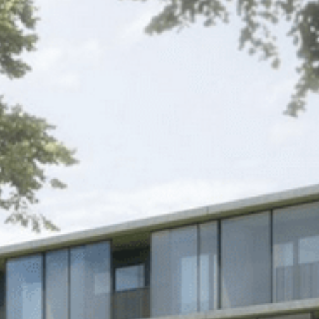
monuments
industrie
culture
ACTUALITES
CARRIÈRES
CONTACT
FRANÇAIS
English
Nederlands
Tiếng Việt