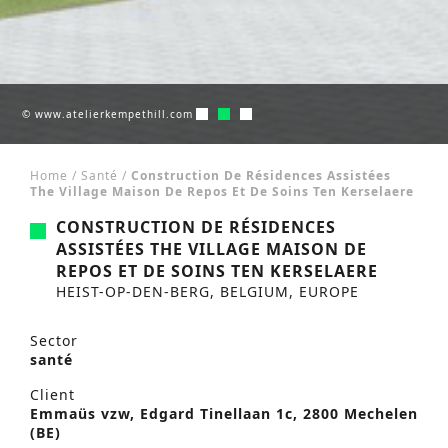
© www.atelierkempethill.com
© www.atelierkempethill.com
© www.atelierkempethill.com
Home
/
Santé
/
Construction De Résidences Assistées
The Village Maison De Repos Et De Soins Ten Kerselaere
CONSTRUCTION DE RÉSIDENCES
ASSISTÉES THE VILLAGE MAISON DE
REPOS ET DE SOINS TEN KERSELAERE
HEIST-OP-DEN-BERG, BELGIUM, EUROPE
Sector
santé
Client
Emmaüs vzw, Edgard Tinellaan 1c, 2800 Mechelen
(BE)