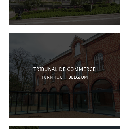
monuments
industrie
culture
ACTUALITES
CARRIÈRES
CONTACT
TRIBUNAL DE COMMERCE
FRANÇAIS
TURNHOUT, BELGIUM
English
Nederlands
Tiếng Việt