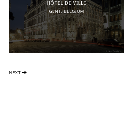
HÔTEL DE VILLE
GENT, BELGIUM
NEXT
Recherche Avancée
S
e