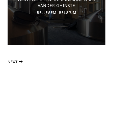
VANDER GHINSTE
BELLEGEM, BELGIUM
NEXT
Recherche Avancée
S
e