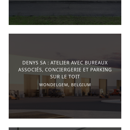
monuments
industrie
culture
ACTUALITES
CARRIÈRES
DENYS SA : ATELIER AVEC BUREAUX
CONTACT
ASSOCIÉS, CONCIERGERIE ET PARKING
SUR LE TOIT
FRANÇAIS
WONDELGEM, BELGIUM
English
Nederlands
Tiếng Việt