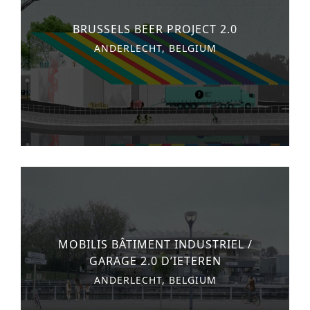
n
o
AUTRES SERVICES
BRUSSELS BEER PROJECT 2.0
t
n
ANDERLECHT, BELGIUM
PROJECTS
e
hôtellerie
n
t
santé
logement
bureaux
commercial et au détail
enseignement
MOBILIS BÂTIMENT INDUSTRIEL /
loisir
GARAGE 2.0 D’IETEREN
sport
ANDERLECHT, BELGIUM
développement urbain