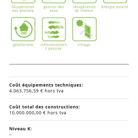
récupération
gestion des
récupération
énergie solaire
eau pluviale
eaux
de chaleur
géothermie
refroidissemen
vitrage
t passive
Coût équipements techniques:
4.063.756,59 € hors tva
Coût total des constructions:
10.000.000,00 € hors tva
Niveau K:
–