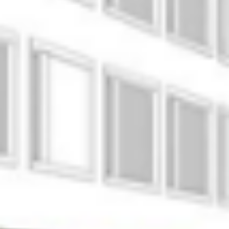
monuments
industrie
culture
ACTUALITES
CARRIÈRES
CONTACT
FRANÇAIS
English
Nederlands
Tiếng Việt