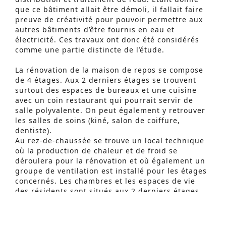
que ce bâtiment allait être démoli, il fallait faire
preuve de créativité pour pouvoir permettre aux
autres bâtiments d’être fournis en eau et
électricité. Ces travaux ont donc été considérés
comme une partie distincte de l’étude.
La rénovation de la maison de repos se compose
de 4 étages. Aux 2 derniers étages se trouvent
surtout des espaces de bureaux et une cuisine
avec un coin restaurant qui pourrait servir de
salle polyvalente. On peut également y retrouver
les salles de soins (kiné, salon de coiffure,
dentiste).
Au rez-de-chaussée se trouve un local technique
Recherche Avancée
où la production de chaleur et de froid se
déroulera pour la rénovation et où également un
S
groupe de ventilation est installé pour les étages
concernés. Les chambres et les espaces de vie
e
des résidents sont situés aux 2 derniers étages.
a
Un nouveau bâtiment est prévu pour les
r
appartements-services se composant de 3 étages