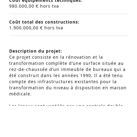
Coût équipements techniques:
980.000,00 € hors tva
Coût total des constructions:
1.900.000,00 € hors tva
Description du projet:
Ce projet consiste en la rénovation et la
transformation complète d’une surface située au
rez-de-chaussée d’un immeuble de bureaux qui a
été construit dans les années 1990. Il a été tenu
Recherche Avancée
compte des infrastructures existantes pour la
transformation du niveau à disposition en maison
S
médicale.
e
Les locaux sont ventilés par une centrale double
a
flux à haut rendement de récupération d’énergie
et spécifique pour les zones médicales.
r
c
Le chauffage est réalisé par un raccordement sur
le réseau de l’installation existante (chaudière
h