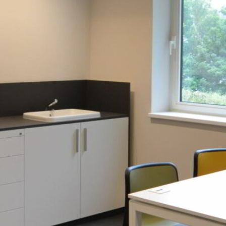
monuments
industrie
culture
ACTUALITES
CARRIÈRES
CONTACT
FRANÇAIS
English
Nederlands
Tiếng Việt