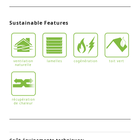
Sustainable Features
ventilation
lamelles
cogénération
toit vert
naturelle
récupération
de chaleur