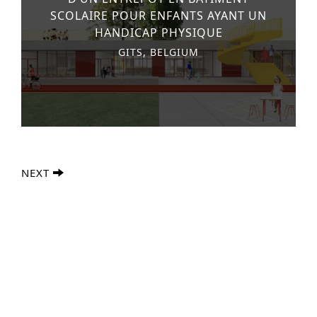
SCOLAIRE POUR ENFANTS AYANT UN
HANDICAP PHYSIQUE
GITS, BELGIUM
NEXT
Recherche Avancée
S
e