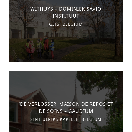
n
o
WITHUYS – DOMINIEK SAVIO
AUTRES SERVICES
INSTITUUT
t
n
PROJECTS
GITS, BELGIUM
e
hôtellerie
n
t
santé
logement
bureaux
commercial et au détail
enseignement
‘DE VERLOSSER’ MAISON DE REPOS ET
loisir
DE SOINS – GAUDIUM
sport
SINT ULRIKS KAPELLE, BELGIUM
développement urbain