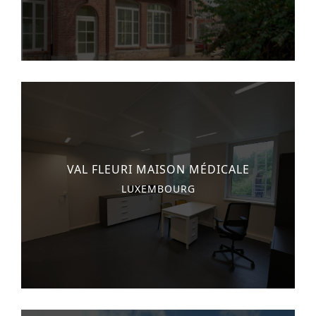
monuments
industrie
culture
ACTUALITES
CARRIÈRES
CONTACT
VAL FLEURI MAISON MÉDICALE
FRANÇAIS
LUXEMBOURG
English
Nederlands
Tiếng Việt