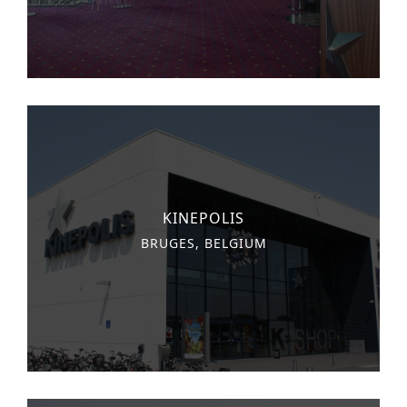
monuments
industrie
culture
ACTUALITES
CARRIÈRES
CONTACT
KINEPOLIS
FRANÇAIS
BRUGES, BELGIUM
English
Nederlands
Tiếng Việt