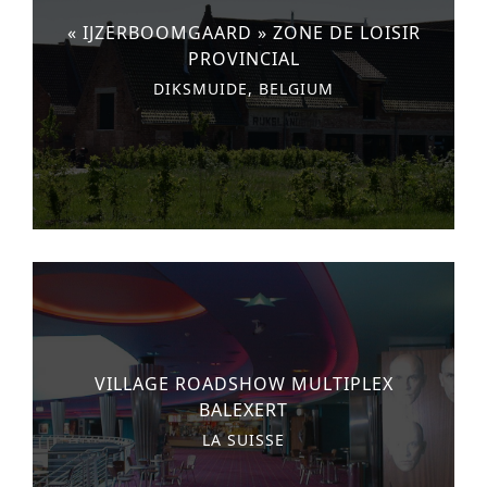
n
o
« IJZERBOOMGAARD » ZONE DE LOISIR
AUTRES SERVICES
PROVINCIAL
t
n
PROJECTS
DIKSMUIDE, BELGIUM
e
hôtellerie
n
t
santé
logement
bureaux
commercial et au détail
enseignement
VILLAGE ROADSHOW MULTIPLEX
loisir
BALEXERT
sport
LA SUISSE
développement urbain