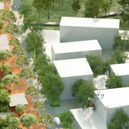
monuments
industrie
culture
ACTUALITES
CARRIÈRES
CONTACT
FRANÇAIS
English
Nederlands
Tiếng Việt