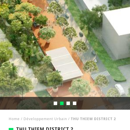
Home
/
Développement Urbain
/
THU THIEM DISTRICT 2
THU THIEM DISTRICT 2