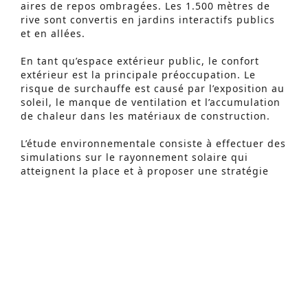
aires de repos ombragées. Les 1.500 mètres de
rive sont convertis en jardins interactifs publics
et en allées.
En tant qu’espace extérieur public, le confort
extérieur est la principale préoccupation. Le
risque de surchauffe est causé par l’exposition au
soleil, le manque de ventilation et l’accumulation
de chaleur dans les matériaux de construction.
Recherche Avancée
L’étude environnementale consiste à effectuer des
S
simulations sur le rayonnement solaire qui
e
atteignent la place et à proposer une stratégie
d’ombrage du site enrichie de caractéristiques
a
naturelles et artificielles. Les simulations CFD
r
permettent de comprendre les mouvements et la
vitesse du vent et de détecter les zones
c
inconfortables possibles dues à un manque ou à
h
un excès de ventilation. Enfin, des simulations
thermiques sur des matériaux de construction
f
permettent d’attendre la température atteinte par
o
le sol le long de la place et conduisent à une