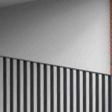
monuments
industrie
culture
ACTUALITES
CARRIÈRES
CONTACT
FRANÇAIS
English
Nederlands
Tiếng Việt