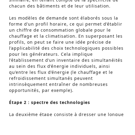
chacun des bâtiments et de leur utilisation.
Les modèles de demande sont élaborés sous la
forme d’un profil horaire, ce qui permet d’établir
un chiffre de consommation globale pour le
chauffage et la climatisation. En superposant les
profils, on peut se faire une idée précise de
l’applicabilité des choix technologiques possibles
pour les générateurs. Cela implique
l’établissement d’un inventaire des simultanéités
au sein des flux d’énergie individuels, ainsi
qu’entre les flux d’énergie (le chauffage et le
refroidissement simultanés peuvent
intrinsèquement entraîner de nombreuses
Recherche Avancée
opportunités, par exemple).
S
Étape 2 : spectre des technologies
e
La deuxième étape consiste à dresser une longue
a
liste de technologies disponibles qui pourraient
bénéficier d’une approche globale de l’utilisation
r
de l’énergie sur ce site. Nous avons gardé ouvert