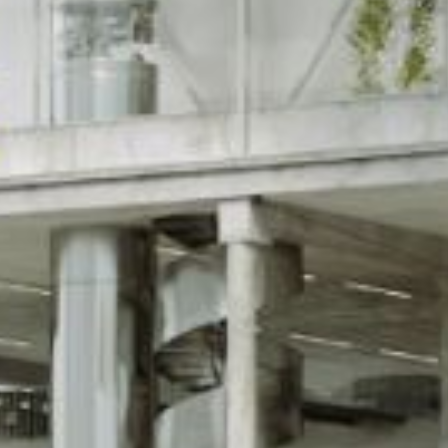
monuments
industrie
culture
ACTUALITES
CARRIÈRES
CONTACT
FRANÇAIS
English
Nederlands
Tiếng Việt