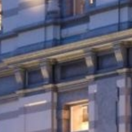
monuments
industrie
culture
ACTUALITES
CARRIÈRES
CONTACT
FRANÇAIS
English
Nederlands
Tiếng Việt