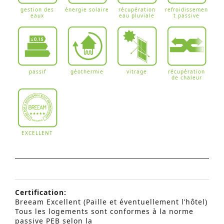
gestion des
énergie solaire
récupération
refroidissemen
eaux
eau pluviale
t passive
passif
géothermie
vitrage
récupération
de chaleur
EXCELLENT
Certification:
Breeam Excellent (Paille et éventuellement l’hôtel)
Tous les logements sont conformes à la norme
passive PEB selon la