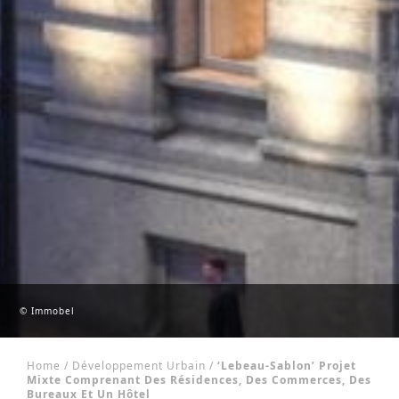
© Immobel
Home
/
Développement Urbain
/
‘Lebeau-Sablon’ Projet
Mixte Comprenant Des Résidences, Des Commerces, Des
Bureaux Et Un Hôtel