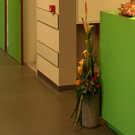
monuments
industrie
culture
ACTUALITES
CARRIÈRES
CONTACT
FRANÇAIS
English
Nederlands
Tiếng Việt