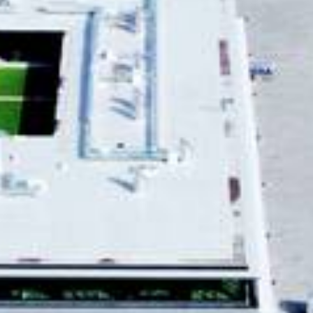
monuments
industrie
culture
ACTUALITES
CARRIÈRES
CONTACT
FRANÇAIS
English
Nederlands
Tiếng Việt