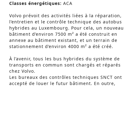
Classes énergétiques:
ACA
Volvo prévoit des activités liées à la réparation,
l’entretien et le contrôle technique des autobus
hybrides au Luxembourg. Pour cela, un nouveau
bâtiment d’environ 7500 m² a été construit en
annexe au bâtiment existant, et un terrain de
stationnement d’environ 4000 m² a été créé.
À l’avenir, tous les bus hybrides du système de
Recherche Avancée
transports en commun sont chargés et réparés
chez Volvo.
S
Les bureaux des contrôles techniques SNCT ont
e
accepté de louer le futur bâtiment. En outre,
jusqu’à 40 unités de location pour la logistique et
a
les transitaires sont proposés à la location.
r
Des stations de recharge de 450 KW à l’extérieur
c
et de 150 KW à l’intérieur de l’atelier sont prévues
h
pour les autobus hybrides.
Dans la phase finale, 3 transformateurs avec des
f
capacités prévues de 1x 400 KVA et 2 x 800 KVA
o