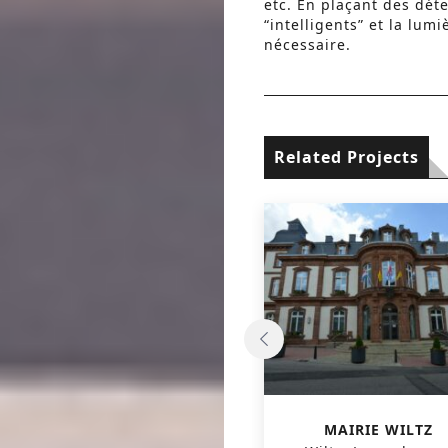
etc. En plaçant des dét
“intelligents” et la lumi
nécessaire.
Related Projects
‘PHOENIX’ IMMEUBLE DE
MAIRIE WILTZ