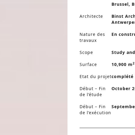
Brussel, 
Architecte
Binst Arch
Antwerpe
Nature des
En constr
travaux
Scope
Study and
2
Surface
10,900 m
Etat du projet
complété
Début – Fin
October 2
de l’étude
Début – Fin
September
de l’exécution