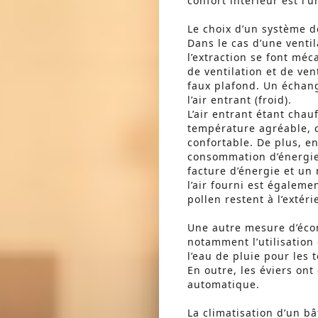
confort intérieur est l
Le choix d’un système d
Dans le cas d’une ventil
l’extraction se font m
de ventilation et de ven
faux plafond. Un échange
l’air entrant (froid).
L’air entrant étant chau
température agréable, c
confortable. De plus, en
consommation d’énergie
facture d’énergie et un
l’air fourni est égalemen
pollen restent à l’extéri
Une autre mesure d’écon
notamment l’utilisation 
l’eau de pluie pour les 
En outre, les éviers on
automatique.
La climatisation d’un b