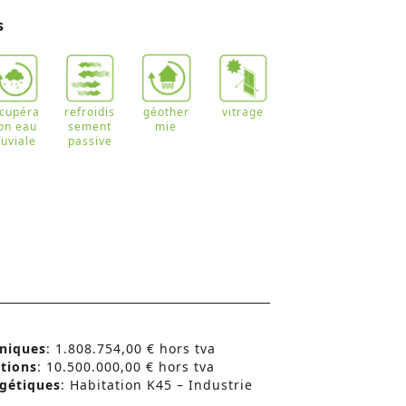
s
écupéra
refroidis
géother
vitrage
ion eau
sement
mie
luviale
passive
niques
: 1.808.754,00 € hors tva
ctions
: 10.500.000,00 € hors tva
rgétiques
: Habitation K45 – Industrie