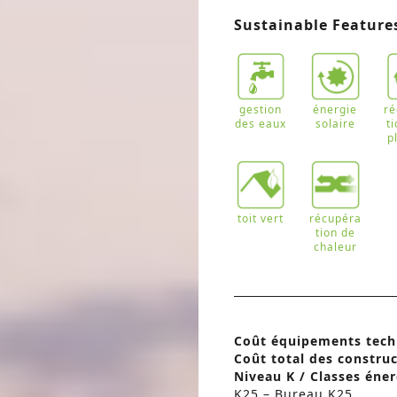
Sustainable Feature
gestion
énergie
r
des eaux
solaire
t
p
toit vert
récupéra
tion de
chaleur
Coût équipements tech
Coût total des constru
Niveau K / Classes éne
K25 – Bureau K25