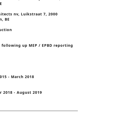
BE
o
itects nv, Luikstraat 7, 2000
n
n, BE
uction
 following up MEP / EPBD reporting
015 - March 2018
 2018 - August 2019