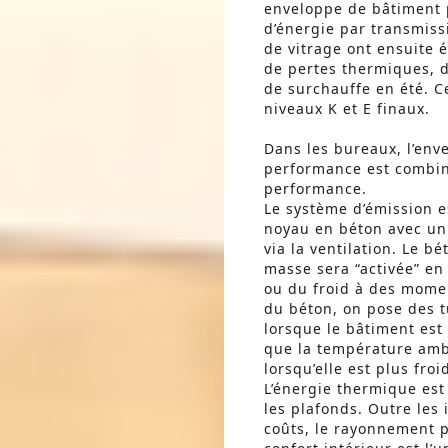
enveloppe de bâtiment 
d’énergie par transmissi
de vitrage ont ensuite
de pertes thermiques, d
de surchauffe en été. C
niveaux K et E finaux.
Dans les bureaux, l’env
performance est combin
performance.
Le système d’émission e
noyau en béton avec un
via la ventilation. Le b
masse sera “activée” en 
ou du froid à des mome
du béton, on pose des t
lorsque le bâtiment est
que la température ambi
lorsqu’elle est plus fro
L’énergie thermique est 
les plafonds. Outre les
coûts, le rayonnement p