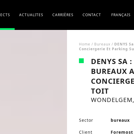
JECTS
ACTUALITES
CARRIÈRES
CONTACT
FRANÇAIS
Home
/
Bureaux
/
DENYS Sa 
Conciergerie Et Parking Su
DENYS SA :
BUREAUX A
CONCIERGE
TOIT
WONDELGEM,
Sector
bureaux
Client
Foremost 