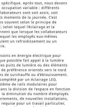
 spécifique. Après tout, nous devons
 occupation variable : différents
aborateurs sont soit assis, soit
nts moments de la journée. C’est
ns souvent selon le principe de
, selon lequel l’éclairage et la
onnent que lorsque les collaborateurs
 lequel les employés eux-mêmes
eulent un refroidissement ou un
re.
esoins en énergie électrique pour
 que possible fait appel à la lumière
 des puits de lumière ou des éléments
 de préférence orientés vers le nord
es de surchauffe ou d’éblouissement.
st complété par un éclairage LED,
stème de rails modulaires pour
 dans la division de l’espace en fonction
e la diminution du nombre d’employés
artements, de nouvelles installations,
 requise pour un travail particulier,