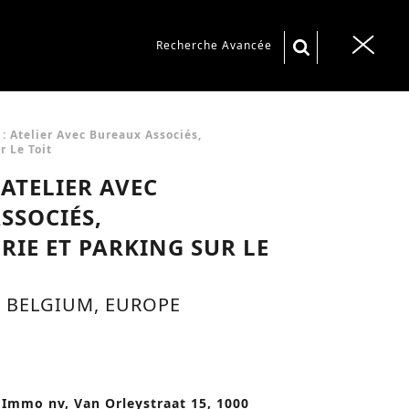
S
Recherche Avancée
T
e
o
a
g
r
g
: Atelier Avec Bureaux Associés,
r Le Toit
c
l
 ATELIER AVEC
h
e
f
SSOCIÉS,
n
o
RIE ET PARKING SUR LE
a
r
v
:
i
 BELGIUM, EUROPE
g
a
t
Immo nv, Van Orleystraat 15, 1000
i