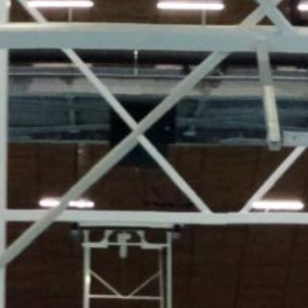
Công trình lịch sử
Công nghiệp
Văn hóa
TIN TỨC
TUYỂN DỤNG
LIÊN LẠC
TIẾNG VIỆT
English
Nederlands
Français