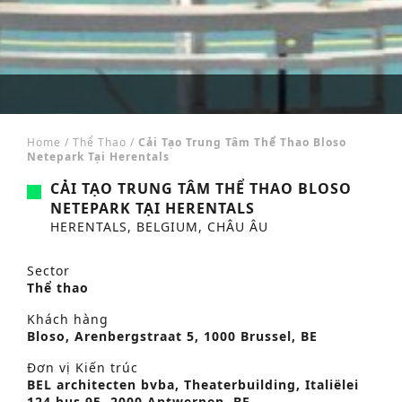
Home
/
Thể Thao
/
Cải Tạo Trung Tâm Thể Thao Bloso
Netepark Tại Herentals
CẢI TẠO TRUNG TÂM THỂ THAO BLOSO
NETEPARK TẠI HERENTALS
HERENTALS, BELGIUM, CHÂU ÂU
Sector
Thể thao
Khách hàng
Bloso, Arenbergstraat 5, 1000 Brussel, BE
Đơn vị Kiến trúc
BEL architecten bvba, Theaterbuilding, Italiëlei
124 bus 95, 2000 Antwerpen, BE