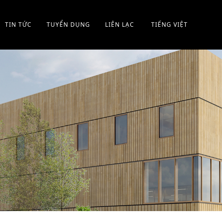
TIN TỨC
TUYỂN DỤNG
LIÊN LẠC
TIẾNG VIỆT