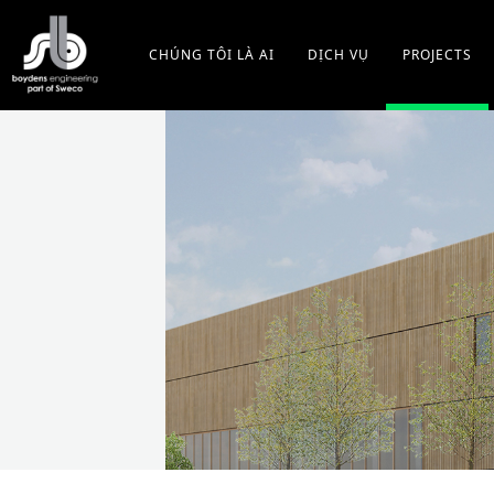
S
k
CHÚNG TÔI LÀ AI
DỊCH VỤ
PROJECTS
i
p
t
o
m
a
i
n
c
o
n
t
e