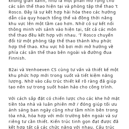
không gian xanh, như là một phần mở rộng cho
các sân thể thao hiện tại và phòng tập thể thao ‘t
Rosco. Đây là sự kết hợp hài hòa theo các hướng
dẫn của quy hoạch tổng thể và đồng thời nâng
khu vực lên một tầm cao hơn. Nhờ có sự kết nối
thông minh với sảnh vào hiện tại, tất cả các môn
thể thao đều kết hợp với nhau. ‘T Rosco chuyển
đổi từ một phòng tập thể thao thành khu phức
hợp thể thao. Khu vực hồ bơi mới mở hướng về
phía các sân thể thao bên ngoài và đường đua
Finnish.
B2ai và Venhoeven CS cùng tư vấn và thiết kế một
khu phức hợp mới trong suốt và tiết kiệm năng
lượng. Nhờ vào cấu trúc thiết kế rõ ràng đã giúp
tạo nên sự trong suốt hoàn hảo cho công trình.
Với cách sắp đặt có chiến lược cho các khe hở mặt
tiền tòa nhà và luân phiên mở / đóng giúp tối ưu
ánh sáng ban ngày cũng như tầm nhìn bên trong
tòa nhà, hòa hợp với môi trường bên ngoài và sự
Tìm kiếm nâng cao
riêng tư cần thiết. Kiến trúc tinh gọn đạt được đã
kết hợp tất cả các chức năng với nhau. Cấu trúc