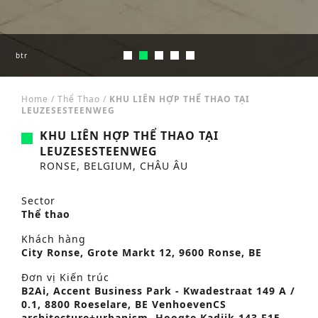
btr
btr
btr
Home
/
Thể Thao
/
KHU LIÊN HỢP THỂ THAO TẠI
LEUZESESTEENWEG
KHU LIÊN HỢP THỂ THAO TẠI
LEUZESESTEENWEG
RONSE, BELGIUM, CHÂU ÂU
Sector
Thể thao
Khách hàng
City Ronse, Grote Markt 12, 9600 Ronse, BE
Đơn vị Kiến trúc
B2Ai, Accent Business Park - Kwadestraat 149 A /
0.1, 8800 Roeselare, BE VenhoevenCS
architecture+urbanism, Hoogte Kadijk 143 F15,