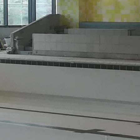
Công trình lịch sử
Công nghiệp
Văn hóa
TIN TỨC
TUYỂN DỤNG
LIÊN LẠC
TIẾNG VIỆT
English
Nederlands
Français