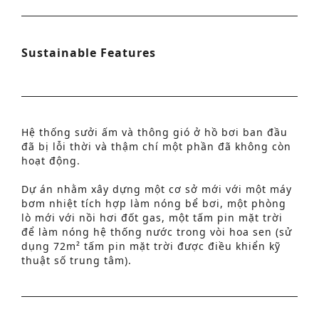
Sustainable Features
Hệ thống sưởi ấm và thông gió ở hồ bơi ban đầu
đã bị lỗi thời và thậm chí một phần đã không còn
hoạt động.
Dự án nhằm xây dựng một cơ sở mới với một máy
bơm nhiệt tích hợp làm nóng bể bơi, một phòng
lò mới với nồi hơi đốt gas, một tấm pin mặt trời
để làm nóng hệ thống nước trong vòi hoa sen (sử
dụng 72m² tấm pin mặt trời được điều khiển kỹ
thuật số trung tâm).
Tìm kiếm nâng cao
S
e