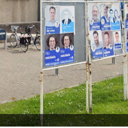
Công trình lịch sử
Công nghiệp
Văn hóa
TIN TỨC
TUYỂN DỤNG
LIÊN LẠC
TIẾNG VIỆT
English
Nederlands
Français