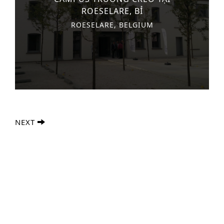
ROESELARE, BỈ
ROESELARE, BELGIUM
NEXT
Tìm kiếm nâng cao
S
e