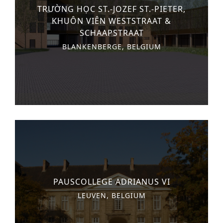
TRƯỜNG HỌC ST.-JOZEF ST.-PIETER,
n
o
Các dịch vụ khác
KHUÔN VIÊN WESTSTRAAT &
t
n
SCHAAPSTRAAT
PROJECTS
e
BLANKENBERGE, BELGIUM
Khách sạn & nghỉ dưỡng
n
t
Chăm sóc sức khỏe
Dân cư
Văn phòng
Thương mại và bán lẻ
Giải trí
Giáo dục
PAUSCOLLEGE ADRIANUS VI
Thể thao
LEUVEN, BELGIUM
Phát triển đô thị