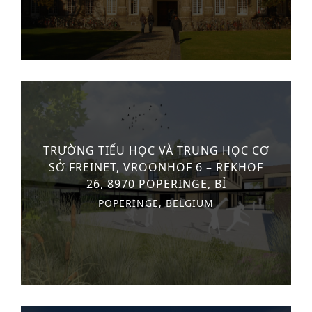
Công trình lịch sử
Công nghiệp
Văn hóa
TIN TỨC
TUYỂN DỤNG
TRƯỜNG TIỂU HỌC VÀ TRUNG HỌC CƠ
LIÊN LẠC
SỞ FREINET, VROONHOF 6 – REKHOF
26, 8970 POPERINGE, BỈ
TIẾNG VIỆT
POPERINGE, BELGIUM
English
Nederlands
Français