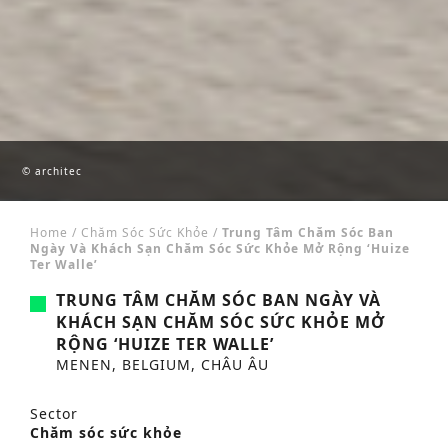
© architec
Home
/
Chăm Sóc Sức Khỏe
/
Trung Tâm Chăm Sóc Ban
Ngày Và Khách Sạn Chăm Sóc Sức Khỏe Mở Rộng ‘Huize
Ter Walle’
TRUNG TÂM CHĂM SÓC BAN NGÀY VÀ
KHÁCH SẠN CHĂM SÓC SỨC KHỎE MỞ
RỘNG ‘HUIZE TER WALLE’
MENEN, BELGIUM, CHÂU ÂU
Sector
Chăm sóc sức khỏe