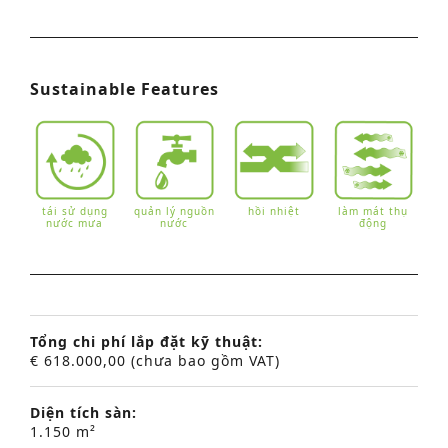
Sustainable Features
tái sử dụng
quản lý nguồn
hồi nhiệt
làm mát thụ
nước mưa
nước
động
Tổng chi phí lắp đặt kỹ thuật:
€ 618.000,00 (chưa bao gồm VAT)
Diện tích sàn:
1.150 m²