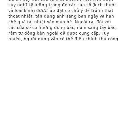
suy nghĩ kỹ lưỡng trong đó các cửa sổ (kích thước
và loại kính) được lắp đặt có chủ ý để tránh thất
thoát nhiệt, tận dụng ánh sáng ban ngày và hạn
Tìm kiếm nâng cao
chế quá tải nhiệt vào mùa hè. Ngoài ra, đối với
S
các cửa sổ có hướng đông bắc, nam sang tây bắc,
rèm tự động bên ngoài đã được cung cấp. Tuy
e
nhiên, người dùng vẫn có thể điều chỉnh thủ công
a
khi cần. Các biện pháp này làm cho việc làm mát
chủ động trở nên không cần thiết và có ảnh
r
hưởng tích cực đến K level cuối cùng.
c
h
Trong các bệnh viện, trung tâm chăm sóc nội trú
f
và viện tâm thần, sự thoải mái, hạnh phúc và an
toàn của bệnh nhân hoặc người cư ngụ là quan
o
trọng nhất. Điều này có ảnh hưởng trực tiếp đến
r
nhu cầu năng lượng của tòa nhà. Vì lý do trên, hệ
thống sưởi sàn kết hợp với bộ tản nhiệt đã được
:
chọn cho DC.
Hiệu quả của sưởi ấm dưới sàn rất tốt. Sự phân
bổ nhiệt đều từ mặt đất tạo cảm giác thoải mái
nhanh chóng. Ngoài ra, hệ thống sưởi sàn hoàn