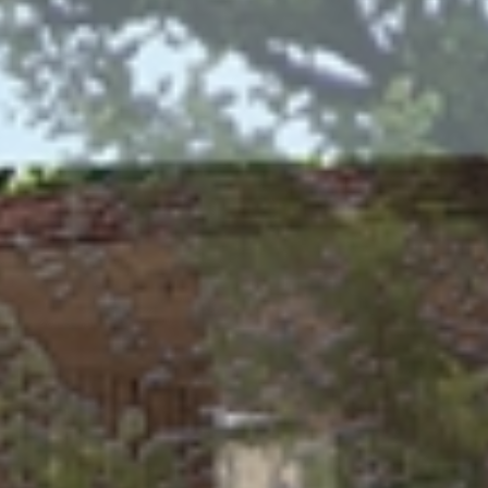
Công trình lịch sử
Công nghiệp
Văn hóa
TIN TỨC
TUYỂN DỤNG
LIÊN LẠC
TIẾNG VIỆT
English
Nederlands
Français