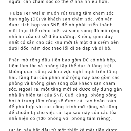
người cần chăm sóc có thể ở nhà nhiều hơn.
‘Huize Ter Walle’ muốn rút trung tâm chăm sóc
ban ngày (DC) và khách sạn chăm sóc, vốn vẫn
được tích hợp vào SNF, để nó phát triển thành
một thực thể riêng biệt và song song đó mở rộng
nhà ăn của cơ sở điều dưỡng. Không gian duy
nhất có sẵn cho các khu mới là một địa điểm bên
dưới dốc, nằm dọc theo lối đi xe đạp và đi bộ.
Phần mở rộng đầu tiên bao gồm DC có nhà bếp,
tiệm làm tóc và phòng tập thể dục ở tầng trệt,
không gian sống và khu vực nghỉ ngơi trên tầng
hai. Tầng hai của phần mở rộng này bao gồm các
phòng và không gian sống của khách sạn chăm
sóc. Ngoài ra, một tầng mới sẽ được xây dựng gần
nhà ăn hiện tại của SNF. Cuối cùng, phòng xông
hơi ở trung tâm cũng sẽ được cải tạo hoàn toàn
để phù hợp với các công trình mở rộng, và cũng
để chuẩn bị cho việc cải tạo sau này của các tòa
nhà hiện có (100 phòng với phòng tắm riêng).
Dự án này bắt đầu từ một thiết kế mặt tiền được