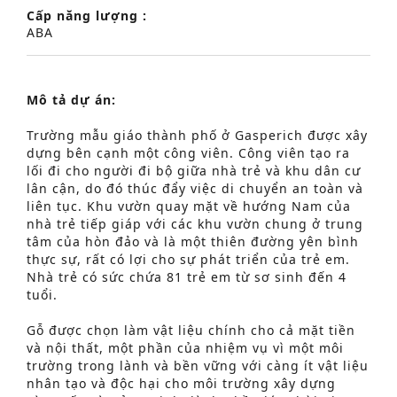
Cấp năng lượng :
ABA
Mô tả dự án:
Trường mẫu giáo thành phố ở Gasperich được xây
dựng bên cạnh một công viên. Công viên tạo ra
lối đi cho người đi bộ giữa nhà trẻ và khu dân cư
lân cận, do đó thúc đẩy việc di chuyển an toàn và
liên tục. Khu vườn quay mặt về hướng Nam của
nhà trẻ tiếp giáp với các khu vườn chung ở trung
tâm của hòn đảo và là một thiên đường yên bình
thực sự, rất có lợi cho sự phát triển của trẻ em.
Nhà trẻ có sức chứa 81 trẻ em từ sơ sinh đến 4
tuổi.
Tìm kiếm nâng cao
Gỗ được chọn làm vật liệu chính cho cả mặt tiền
và nội thất, một phần của nhiệm vụ vì một môi
S
trường trong lành và bền vững với càng ít vật liệu
e
nhân tạo và độc hại cho môi trường xây dựng