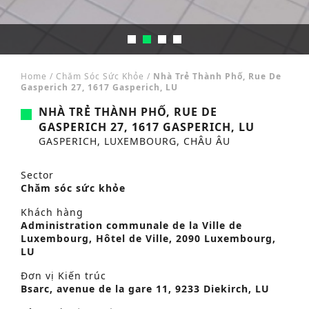
Home
/
Chăm Sóc Sức Khỏe
/
Nhà Trẻ Thành Phố, Rue De
Gasperich 27, 1617 Gasperich, LU
NHÀ TRẺ THÀNH PHỐ, RUE DE
GASPERICH 27, 1617 GASPERICH, LU
GASPERICH, LUXEMBOURG, CHÂU ÂU
Sector
Chăm sóc sức khỏe
Khách hàng
Administration communale de la Ville de
Luxembourg, Hôtel de Ville, 2090 Luxembourg,
LU
Đơn vị Kiến trúc
Bsarc, avenue de la gare 11, 9233 Diekirch, LU