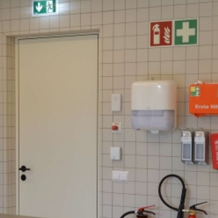
Công trình lịch sử
Công nghiệp
Văn hóa
TIN TỨC
TUYỂN DỤNG
LIÊN LẠC
TIẾNG VIỆT
English
Nederlands
Français