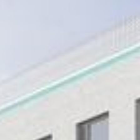
Công trình lịch sử
Công nghiệp
Văn hóa
TIN TỨC
TUYỂN DỤNG
LIÊN LẠC
TIẾNG VIỆT
English
Nederlands
Français