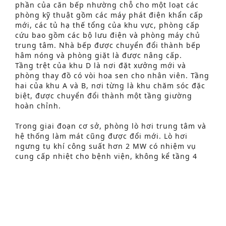
phần của căn bếp nhường chỗ cho một loạt các
phòng kỹ thuật gồm các máy phát điện khẩn cấp
mới, các tủ hạ thế tổng của khu vực, phòng cấp
cứu bao gồm các bộ lưu điện và phòng máy chủ
trung tâm. Nhà bếp được chuyển đổi thành bếp
hâm nóng và phòng giặt là được nâng cấp.
Tầng trệt của khu D là nơi đặt xưởng mới và
phòng thay đồ có vòi hoa sen cho nhân viên. Tầng
hai của khu A và B, nơi từng là khu chăm sóc đặc
biệt, được chuyển đổi thành một tầng giường
hoàn chỉnh.
Tìm kiếm nâng cao
Trong giai đoạn cơ sở, phòng lò hơi trung tâm và
hệ thống làm mát cũng được đổi mới. Lò hơi
S
ngưng tụ khí công suất hơn 2 MW có nhiệm vụ
e
cung cấp nhiệt cho bệnh viện, không kể tầng 4
hiện nằm trong trung tâm chăm sóc nội trú liền
a
kề. Hai máy làm mát, mỗi máy có công suất 275
r
kW, cung cấp nước lạnh cho các rạp phim đang
hoạt động và máy làm mát trên cùng. Các máy này
c
được đặt trên mái của khu nhà B để việc cải tạo
h
khu nhà E sẽ không ảnh hưởng đến phần còn lại