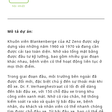
hồi nhiệt
Mô tả dự án:
Khuôn viên Blankenberge của AZ Zeno được xây
dựng vào những năm 1960 và 1970 và đang cần
được cải tạo toàn diện. Nhờ vào tổng mặt bằng
được đầu tư kỹ lưỡng, bao gồm nhiều giai đoạn
khác nhau, bệnh viện có thể hoạt động liên tục ở
mọi thời điểm.
Trong giai đoạn đầu, môi trường bên ngoài đã
được đổi mới, đặc biệt chú ý đến sự thoải mái khi
đỗ xe. Dr. F. Verhaeghestraat có lối đi dễ dàng
đến bãi đậu xe, với 150 chỗ đậu xe trong khu
công viên xanh mát. Nhờ có rào chắn, hệ thống
kiểm soát ra vào và quản lý bãi đậu xe, bệnh
nhân, du khách và nhân viên có thể nhanh chóng
tìm được chỗ đậu xe. Từ bãi đậu xe, bạn có thể dễ