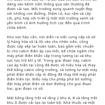
dàng vào bệnh viện thông qua sân thượng đã
được cải tạo. Môi trường xung quanh tuyệt đẹp
với những con đường, thảm cỏ, bụi rậm và cây
cối, phù hợp với triết lý một môi trường xanh và
yên bình có ảnh hưởng tích cực đến quá trình
chữa bệnh.
Khu vực hậu cần, nơi diễn ra việc cung cấp và xử
lý hàng hóa và là lối vào cho nhân viên, cũng
được sắp xếp lại hoàn toàn, bao gồm việc chuẩn
bị cho cabin điện áp cao mới, bể chứa ngầm cho
máy phát điện khẩn cấp trong tương lai và khu
vực lưu trữ khí y tế. Trong giai đoạn này, cabin
cao áp hiện tại cũng đã được vô hiệu hóa và thay
thế bằng cabin công trường, và tương tự một máy
phát điện khẩn cấp di động đã thay thế máy phát
điện hiện tại. Điều này cho phép phá bỏ xưởng
đặt máy phát điện và dọn đường cho giai đoạn
hai, giai đoạn cơ sở.
Mặt bằng tầng trệt và tầng 2 khu A, B và tầng trệt
khu D được cải tạo lại toàn bộ. Nhà thuốc và một