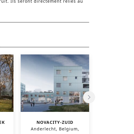
uit. Ils seront directement reliés au
EK
NOVACITY-ZUID
‘BOEVRIE’ 1
Anderlecht, Belgium,
RÉSIDENTIEL