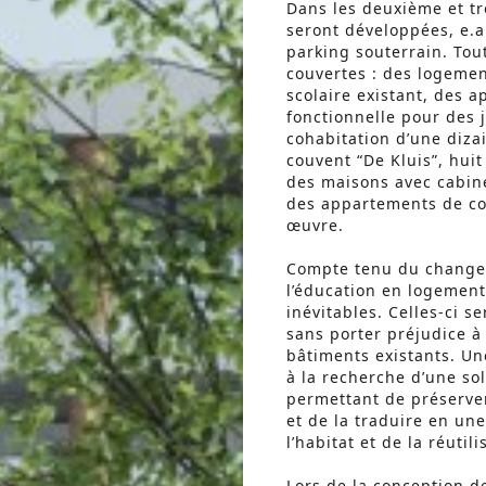
Dans les deuxième et tr
seront développées, e.a
parking souterrain. Tou
couvertes : des logemen
scolaire existant, des
fonctionnelle pour des 
cohabitation d’une diza
couvent “De Kluis”, hui
des maisons avec cabin
des appartements de co
œuvre.
Compte tenu du changem
l’éducation en logement
inévitables. Celles-ci s
sans porter préjudice à
bâtiments existants. Un
à la recherche d’une so
permettant de préserve
et de la traduire en un
l’habitat et de la réutil
Lors de la conception de