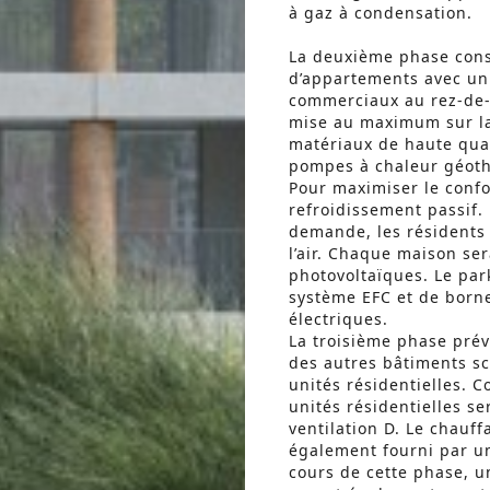
à gaz à condensation.
La deuxième phase cons
d’appartements avec un
commerciaux au rez-de-
mise au maximum sur la 
matériaux de haute qual
pompes à chaleur géoth
Pour maximiser le confor
refroidissement passif. 
demande, les résidents
l’air. Chaque maison s
photovoltaïques. Le par
système EFC et de borne
électriques.
La troisième phase prév
des autres bâtiments sc
unités résidentielles. 
unités résidentielles s
ventilation D. Le chauf
également fourni par u
cours de cette phase, 