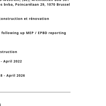
es bvba, Poincarélaan 29, 1070 Brussel
o
n
construction et rénovation
 following up MEP / EPBD reporting
struction
- April 2022
8 - April 2026
s