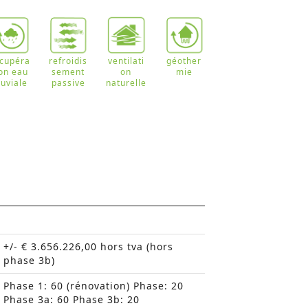
écupéra
refroidis
ventilati
géother
ion eau
sement
on
mie
luviale
passive
naturelle
+/- € 3.656.226,00 hors tva (hors
phase 3b)
Phase 1: 60 (rénovation) Phase: 20
Phase 3a: 60 Phase 3b: 20