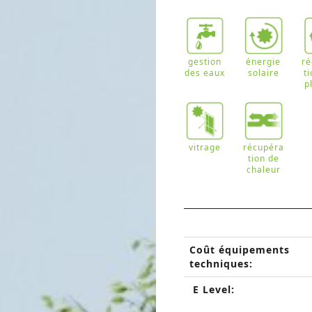
gestion
énergie
r
des eaux
solaire
t
p
vitrage
récupéra
tion de
chaleur
Coût équipements
techniques:
E Level: