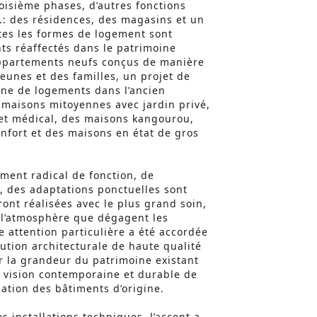
oisième phases, d’autres fonctions
.: des résidences, des magasins et un
tes les formes de logement sont
ts réaffectés dans le patrimoine
 appartements neufs conçus de manière
jeunes et des familles, un projet de
ine de logements dans l’ancien
t maisons mitoyennes avec jardin privé,
et médical, des maisons kangourou,
nfort et des maisons en état de gros
ent radical de fonction, de
, des adaptations ponctuelles sont
eront réalisées avec le plus grand soin,
 l’atmosphère que dégagent les
e attention particulière a été accordée
lution architecturale de haute qualité
r la grandeur du patrimoine existant
e vision contemporaine et durable de
isation des bâtiments d’origine.
s installations techniques, l’accent a