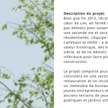
Description du projet:
Bien que fin 2012, l’éc
cœur de Lier, ait fermé 
pas démolis pour autant
une seconde vie et ser
résidentielles. L’équip
Callebaut et OKRA – a d
valeur historique, des 
siècle, et de ne démolir
inférieure pour faire p
construction.
Le projet comporte plus
consistera en une secti
restauration et un incu
un immeuble de bureaux.
jeunes entrepreneurs et
anciens terrains de je
publiques et jardins urb