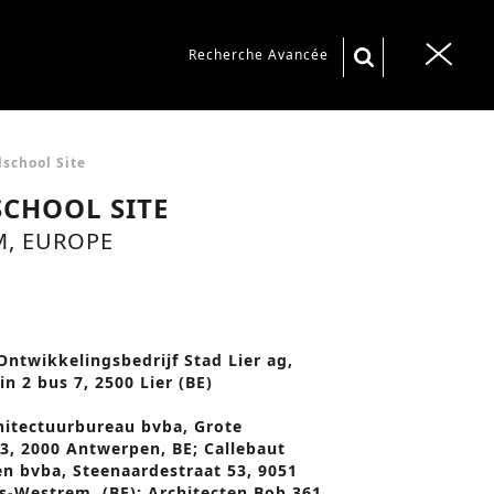
S
Recherche Avancée
T
e
o
a
g
r
g
school Site
c
l
CHOOL SITE
h
e
M, EUROPE
f
n
o
a
r
v
:
 Ontwikkelingsbedrijf Stad Lier ag,
i
n 2 bus 7, 2500 Lier (BE)
g
itectuurbureau bvba, Grote
a
 3, 2000 Antwerpen, BE; Callebaut
t
en bvba, Steenaardestraat 53, 9051
js-Westrem, (BE); Architecten Bob 361
i