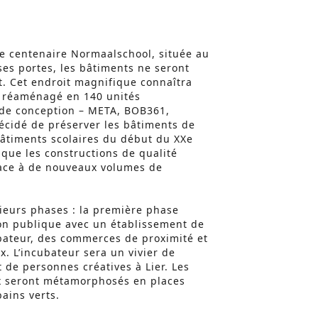
ole centenaire Normaalschool, située au
ses portes, les bâtiments ne seront
. Cet endroit magnifique connaîtra
a réaménagé en 140 unités
e de conception – META, BOB361,
écidé de préserver les bâtiments de
bâtiments scolaires du début du XXe
 que les constructions de qualité
lace à de nouveaux volumes de
ieurs phases : la première phase
on publique avec un établissement de
bateur, des commerces de proximité et
 L’incubateur sera un vivier de
 de personnes créatives à Lier. Les
ux seront métamorphosés en places
ains verts.