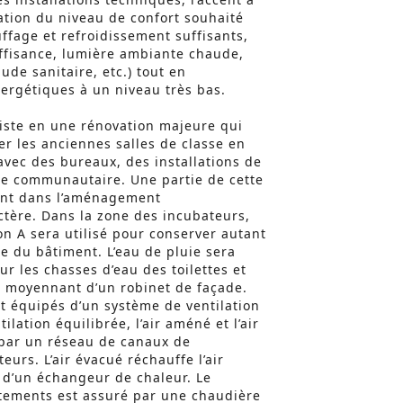
ation du niveau de confort souhaité
ffage et refroidissement suffisants,
ffisance, lumière ambiante chaude,
de sanitaire, etc.) tout en
ergétiques à un niveau très bas.
iste en une rénovation majeure qui
r les anciennes salles de classe en
avec des bureaux, des installations de
re communautaire. Une partie de cette
ent dans l’aménagement
tère. Dans la zone des incubateurs,
on A sera utilisé pour conserver autant
re du bâtiment. L’eau de pluie sera
r les chasses d’eau des toilettes et
es moyennant d’un robinet de façade.
t équipés d’un système de ventilation
ilation équilibrée, l’air améné et l’air
par un réseau de canaux de
teurs. L’air évacué réchauffe l’air
 d’un échangeur de chaleur. Le
tements est assuré par une chaudière