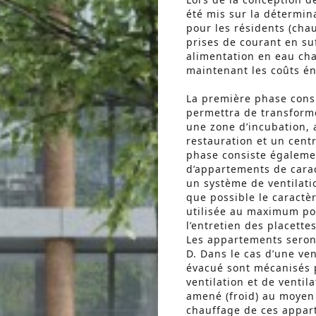
été mis sur la détermin
pour les résidents (chau
prises de courant en su
alimentation en eau chau
maintenant les coûts én
La première phase cons
permettra de transforme
une zone d’incubation, 
restauration et un cent
phase consiste égalem
d’appartements de carac
un système de ventilati
que possible le caractè
utilisée au maximum pou
l’entretien des placett
Les appartements seron
D. Dans le cas d’une vent
évacué sont mécanisés 
ventilation et de ventila
amené (froid) au moyen
chauffage de ces appar