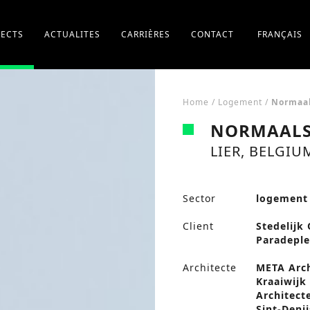
JECTS
ACTUALITES
CARRIÈRES
CONTACT
FRANÇAIS
Home
/
Logement
/
Normaal
NORMAALS
LIER, BELGIU
Sector
logement
Client
Stedelijk
Paradeplei
Architecte
META Arch
Kraaiwijk
Architect
Sint-Deni