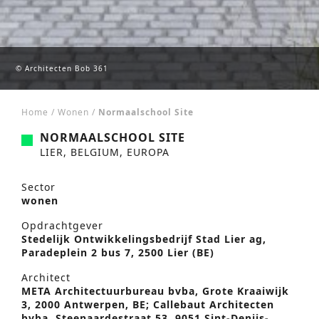
© Architecten Bob 361
Home
/
Wonen
/
Normaalschool Site
NORMAALSCHOOL SITE
LIER, BELGIUM, EUROPA
Sector
wonen
Opdrachtgever
Stedelijk Ontwikkelingsbedrijf Stad Lier ag,
Paradeplein 2 bus 7, 2500 Lier (BE)
Architect
META Architectuurbureau bvba, Grote Kraaiwijk
3, 2000 Antwerpen, BE; Callebaut Architecten
bvba, Steenaardestraat 53, 9051 Sint-Denijs-