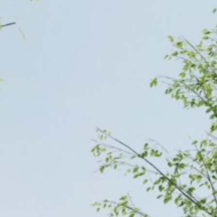
urban development
monumenten
industrie
NIEUWS
JOBS
CONTACT
NEDERLANDS
English
Français
Tiếng Việt