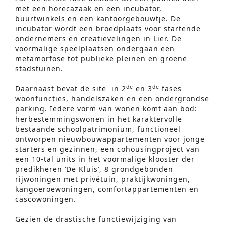
met een horecazaak en een incubator,
buurtwinkels en een kantoorgebouwtje. De
incubator wordt een broedplaats voor startende
ondernemers en creatievelingen in Lier. De
voormalige speelplaatsen ondergaan een
metamorfose tot publieke pleinen en groene
stadstuinen.
de
de
Daarnaast bevat de site in 2
en 3
fases
woonfuncties, handelszaken en een ondergrondse
parking. Iedere vorm van wonen komt aan bod:
herbestemmingswonen in het karaktervolle
bestaande schoolpatrimonium, functioneel
ontworpen nieuwbouwappartementen voor jonge
starters en gezinnen, een cohousingproject van
een 10-tal units in het voormalige klooster der
predikheren ‘De Kluis’, 8 grondgebonden
rijwoningen met privétuin, praktijkwoningen,
Geavanceerd Zoeken
kangoeroewoningen, comfortappartementen en
cascowoningen.
S
e
Gezien de drastische functiewijziging van