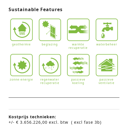
Sustainable Features
geothermie
beglazing
warmte
waterbeheer
recuperatie
zonne-energie
regenwater
passieve
passieve
recuperatie
koeling
ventilatie
Kostprijs technieken:
+/- € 3.656.226,00 excl. btw ( excl fase 3b)