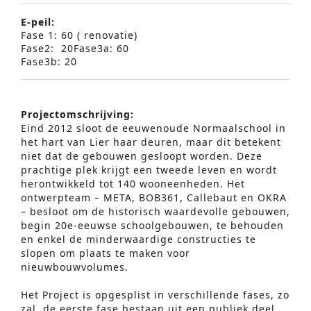
E-peil:
Fase 1: 60 ( renovatie)
Fase2: 20Fase3a: 60
Fase3b: 20
Projectomschrijving:
Eind 2012 sloot de eeuwenoude Normaalschool in
het hart van Lier haar deuren, maar dit betekent
niet dat de gebouwen gesloopt worden. Deze
prachtige plek krijgt een tweede leven en wordt
herontwikkeld tot 140 wooneenheden. Het
ontwerpteam – META, BOB361, Callebaut en OKRA
– besloot om de historisch waardevolle gebouwen,
begin 20e-eeuwse schoolgebouwen, te behouden
en enkel de minderwaardige constructies te
slopen om plaats te maken voor
nieuwbouwvolumes.
Het Project is opgesplist in verschillende fases, zo
zal de eerste fase bestaan uit een publiek deel