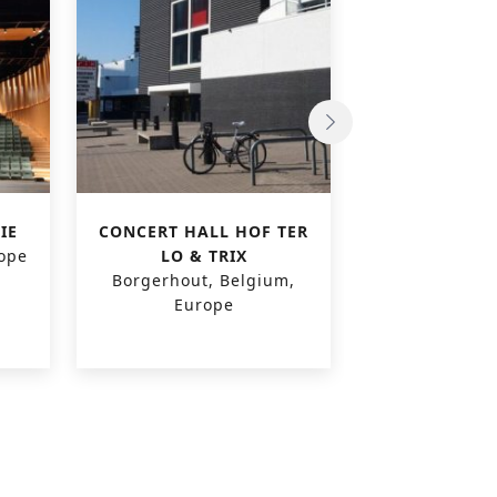
IE
CONCERT HALL HOF TER
MAISON CU
rope
LO & TRIX
4A
Borgerhout, Belgium,
Diksmuide,
Europe
Euro