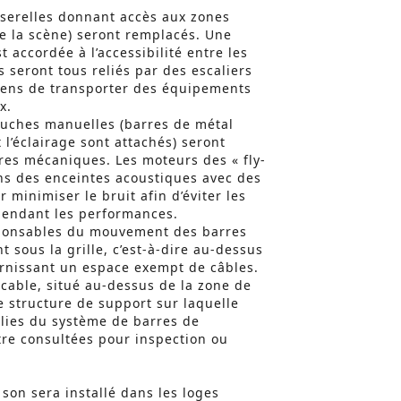
sserelles donnant accès aux zones
e la scène) seront remplacés. Une
t accordée à l’accessibilité entre les
s seront tous reliés par des escaliers
iens de transporter des équipements
x.
ouches manuelles (barres de métal
 l’éclairage sont attachés) seront
res mécaniques. Les moteurs des « fly-
ns des enceintes acoustiques avec des
 minimiser le bruit afin d’éviter les
pendant les performances.
sponsables du mouvement des barres
t sous la grille, c’est-à-dire au-dessus
urnissant un espace exempt de câbles.
ticable, situé au-dessus de la zone de
 structure de support sur laquelle
lies du système de barres de
tre consultées pour inspection ou
on sera installé dans les loges