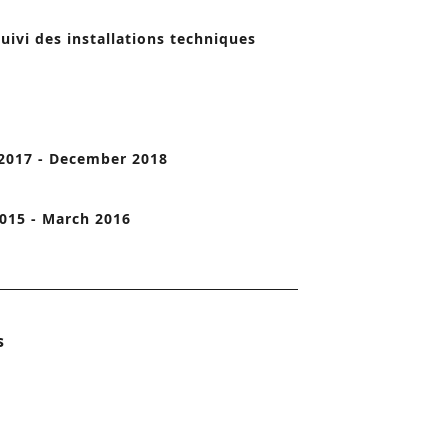
o
uivi des installations techniques
n
2017 - December 2018
015 - March 2016
s