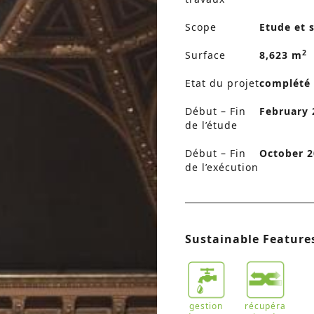
Scope
Etude et s
2
Surface
8,623 m
Etat du projet
complété
Début – Fin
February 
de l’étude
Début – Fin
October 2
de l’exécution
Sustainable Feature
gestion
récupéra