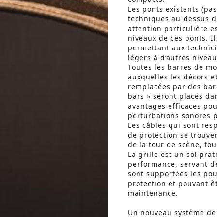
Les ponts existants (pa
techniques au-dessus d
attention particulière es
niveaux de ces ponts. Il
permettant aux technic
légers à d’autres niveau
Toutes les barres de m
auxquelles les décors et
remplacées par des bar
bars » seront placés da
avantages efficaces pour
perturbations sonores 
Les câbles qui sont re
de protection se trouven
de la tour de scène, fo
La grille est un sol pra
performance, servant de
sont supportées les pou
protection et pouvant ê
maintenance.
Un nouveau système de s