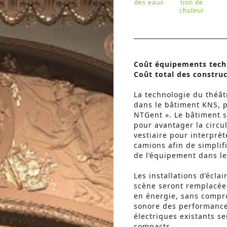
des eaux
tion de
chaleur
Coût équipements tech
Coût total des construc
La technologie du théât
dans le bâtiment KNS, p
NTGent ». Le bâtiment s
pour avantager la circu
vestiaire pour interprè
camions afin de simplif
de l’équipement dans le
Les installations d’écla
scène seront remplacée
en énergie, sans compr
sonore des performances
électriques existants s
compacts.