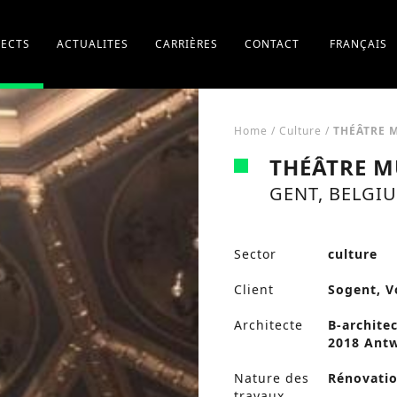
JECTS
ACTUALITES
CARRIÈRES
CONTACT
FRANÇAIS
Home
/
Culture
/
THÉÂTRE 
THÉÂTRE M
GENT, BELGI
Sector
culture
Client
Sogent, V
Architecte
B-archite
2018 Ant
Nature des
Rénovati
travaux