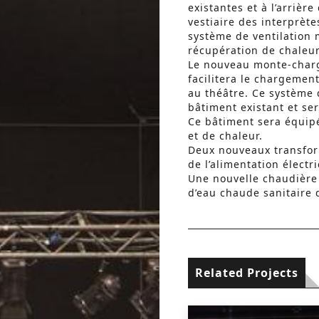
existantes et à l’arrièr
vestiaire des interprèt
système de ventilation
récupération de chaleur
Le nouveau monte-charg
facilitera le chargeme
au théâtre. Ce système d
bâtiment existant et se
Ce bâtiment sera équip
et de chaleur.
Deux nouveaux transfor
de l’alimentation élect
Une nouvelle chaudière 
d’eau chaude sanitaire 
Related Projects