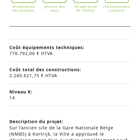
récupération
gestion des
récupération
refroidissemen
eau pluviale
eaux
de chaleur
t passive
Coût équipements techniques:
776.792,06 € HTVA
Coût total des constructions:
2.260.621,75 € HTVA
Niveau K:
14
Description du projet:
Recherche Avancée
Sur l’ancien site de la Gare Nationale Belge
(NMBS) à Kortrijk, la Ville a approuvé le
S