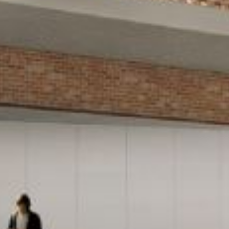
monuments
industrie
culture
ACTUALITES
CARRIÈRES
CONTACT
FRANÇAIS
English
Nederlands
Tiếng Việt