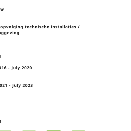
o
uw
n
 opvolging technische installaties /
aggeving
g
016 - July 2020
021 - July 2023
s