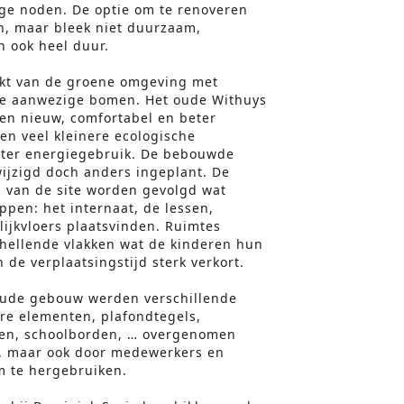
ge noden. De optie om te renoveren
n, maar bleek niet duurzaam,
n ook heel duur.
ekt van de groene omgeving met
e aanwezige bomen. Het oude Withuys
en nieuw, comfortabel en beter
en veel kleinere ecologische
ënter energiegebruik. De bebouwde
wijzigd doch anders ingeplant. De
n van de site worden gevolgd wat
ppen: het internaat, de lessen,
lijkvloers plaatsvinden. Ruimtes
ellende vlakken wat de kinderen hun
 de verplaatsingstijd sterk verkort.
 oude gebouw werden verschillende
ire elementen, plafondtegels,
gen, schoolborden, … overgenomen
s, maar ook door medewerkers en
m te hergebruiken.