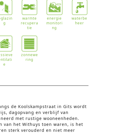
eglazin
warmte
energie
waterbe
g
recupera
monitori
heer
tie
ng
assieve
zonnewe
entilati
ring
e
angs de Koolskampstraat in Gits wordt
js, dagopvang en verblijf van
ineerd met rustige wooneenheden.
n van het Withuys toen waren, is het
en sterk verouderd en niet meer