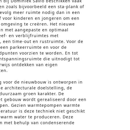
n bij Dominiek Savio beschikken vaak
n zoals bijvoorbeeld een sta-plank of
gevolg meer ruimte nodig dan in een
jf voor kinderen en jongeren om een
e omgeving te creëren. Het nieuwe
ijn met aangepaste en optimaal
eef- en verblijfruimtes met
 een time-out en rustruimte. Voor de
 een parkeerruimte en voor de
dpunten voorzien te worden. En tot
ntspanningsruimte die uitnodigt tot
erwijs ontdekken van eigen
ten.
ng voor de nieuwbouw is ontworpen in
 architecturale doelstelling, de
duurzaam groen karakter. De
t gebouw wordt gerealiseerd door een
mpen. Gezien warmtepompen warmte
ratuur is deze techniek niet geschikt
 warm water te produceren. Deze
en met behulp van condenserende