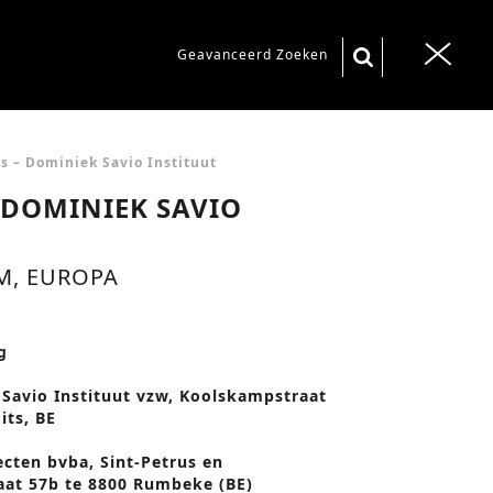
S
Geavanceerd Zoeken
T
e
o
a
g
r
g
s – Dominiek Savio Instituut
c
l
 DOMINIEK SAVIO
h
e
f
n
M, EUROPA
o
a
r
v
:
g
i
g
Savio Instituut vzw, Koolskampstraat
its, BE
a
t
ecten bvba, Sint-Petrus en
aat 57b te 8800 Rumbeke (BE)
i