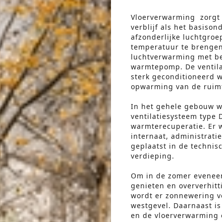
Vloerverwarming zorgt 
verblijf als het basison
afzonderlijke luchtgroe
temperatuur te brengen
luchtverwarming met be
warmtepomp. De ventilat
sterk geconditioneerd 
opwarming van de ruim
In het gehele gebouw w
ventilatiesysteem type
warmterecuperatie. Er 
internaat, administratie
geplaatst in de technis
verdieping.
Om in de zomer evenee
genieten en oververhit
wordt er zonnewering vo
westgevel. Daarnaast i
en de vloerverwarming 