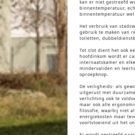
kan er niet gestreefd w
binnentemperatuur, echt
binnentemperatuur wel
Het verbruik van stads
gebruik te maken van r
toiletten, dubbeldienst
Tot slot dient het ook e
hoofdinkom wordt er ca
internaatskamer en elke
mindervaliden en leerl
oproepknop.
De veiligheids- als gew
uitgerust met duurzame
verlichting ook te vol
maar ook alle ergonomi
filosofie, waarbij niet 
energiekosten maar teve
voortvloeiend uit het o
Er wordt gestreefd naar 