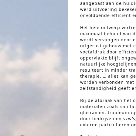
aangepast aan de huidi
werd uitvoering bekeke
onvoldoende efficiënt e
Het hele ontwerp vertr
maximaal behoud van d
wordt vervangen door e
uitgerust gebouw met e
voetafdruk door effici
oppervlakte blijft onge
natuurlijke hoogtelijne
resulteert in minder tra
therapie, … alles kan ge
worden verbonden met h
zelfstandigheid geeft en
Bij de afbraak van het
materialen zoals sanita
glasramen, trapleunin
door bedrijven en vzw’
externe particulieren o