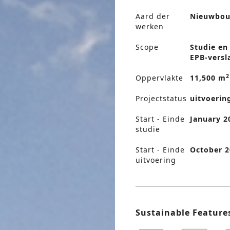
Aard der
Nieuwbo
werken
Scope
Studie en
EPB-versl
2
Oppervlakte
11,500 m
Projectstatus
uitvoerin
Start - Einde
January 2
studie
Start - Einde
October 2
uitvoering
Sustainable Feature