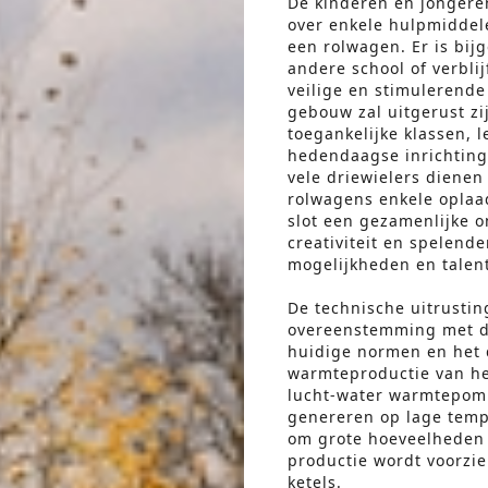
De kinderen en jongere
over enkele hulpmiddele
een rolwagen. Er is bij
andere school of verbli
veilige en stimulerend
gebouw zal uitgerust z
toegankelijke klassen, l
hedendaagse inrichting,
vele driewielers dienen
rolwagens enkele oplaa
slot een gezamenlijke o
creativiteit en spelend
mogelijkheden en talen
De technische uitrusti
overeenstemming met de
huidige normen en het 
warmteproductie van he
lucht-water warmtepo
genereren op lage tempe
om grote hoeveelheden
productie wordt voorzi
ketels.