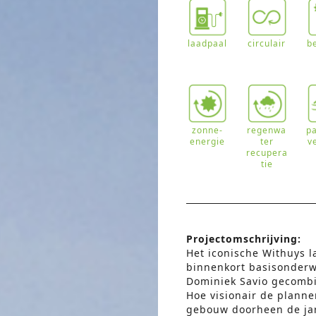
laadpaal
circulair
b
zonne-
regenwa
p
energie
ter
v
recupera
tie
Projectomschrijving:
Het iconische Withuys l
binnenkort basisonderwi
Dominiek Savio gecomb
Hoe visionair de planne
gebouw doorheen de jar