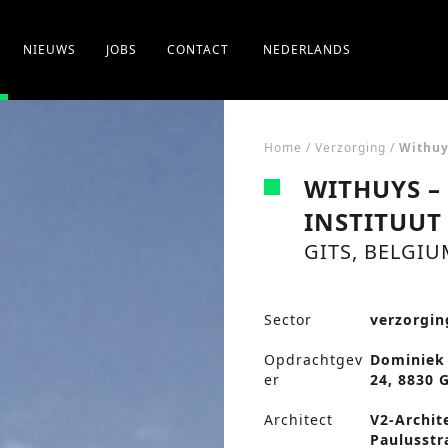
NIEUWS
JOBS
CONTACT
NEDERLANDS
Home
/
Verzorging
/
Withuy
WITHUYS –
INSTITUUT
GITS, BELGIU
Sector
verzorgin
Opdrachtgev
Dominiek 
er
24, 8830 G
Architect
V2-Archit
Paulusstr