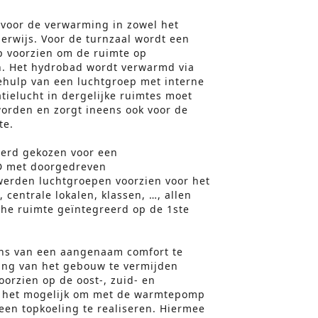
voor de verwarming in zowel het
derwijs. Voor de turnzaal wordt een
p voorzien om de ruimte op
. Het hydrobad wordt verwarmd via
hulp van een luchtgroep met interne
ielucht in dergelijke ruimtes moet
worden en zorgt ineens ook voor de
te.
erd gekozen voor een
 D met doorgedreven
werden luchtgroepen voorzien voor het
, centrale lokalen, klassen, …, allen
che ruimte geïntegreerd op de 1ste
ns van een aangenaam comfort te
ting van het gebouw te vermijden
orzien op de oost-, zuid- en
s het mogelijk om met de warmtepomp
een topkoeling te realiseren. Hiermee