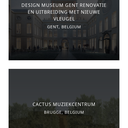
DESIGN MUSEUM GENT RENOVATIE
n
o
Other services
EN UITBREIDING MET NIEUWE
t
n
VLEUGEL
PROJECTEN
e
GENT, BELGIUM
cultuur
n
t
hotel & resorts
verzorging
wonen
kantoren
commercieel & detailhandel
vrijetijd
CACTUS MUZIEKCENTRUM
onderwijs
BRUGGE, BELGIUM
sport