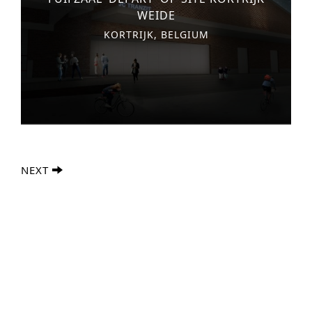
WEIDE
KORTRIJK, BELGIUM
NEXT
Geavanceerd Zoeken
S
e