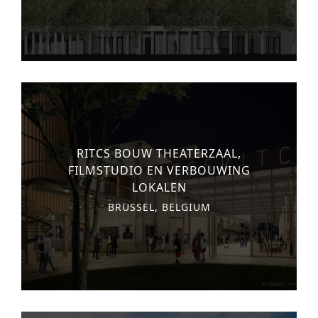
urban development
monumenten
industrie
NIEUWS
JOBS
RITCS BOUW THEATERZAAL,
CONTACT
FILMSTUDIO EN VERBOUWING
LOKALEN
NEDERLANDS
BRUSSEL, BELGIUM
English
Français
Tiếng Việt