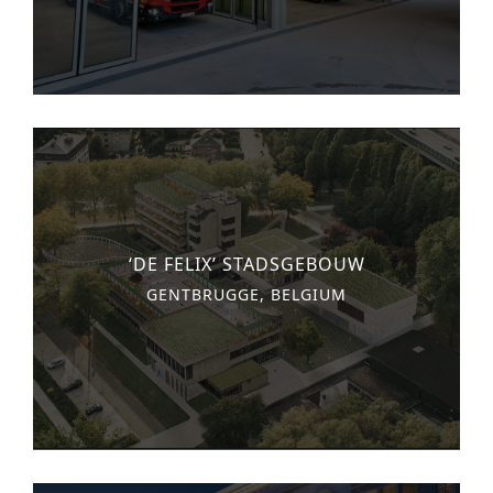
urban development
monumenten
industrie
NIEUWS
JOBS
CONTACT
‘DE FELIX’ STADSGEBOUW
NEDERLANDS
GENTBRUGGE, BELGIUM
English
Français
Tiếng Việt