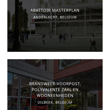
n
o
Other services
ABATTOIR MASTERPLAN
t
n
ANDERLECHT, BELGIUM
PROJECTEN
e
cultuur
n
t
hotel & resorts
verzorging
wonen
kantoren
commercieel & detailhandel
BRANDWEER-VOORPOST,
vrijetijd
POLYVALENTE ZAAL EN
WOONEENHEDEN
onderwijs
DILBEEK, BELGIUM
sport