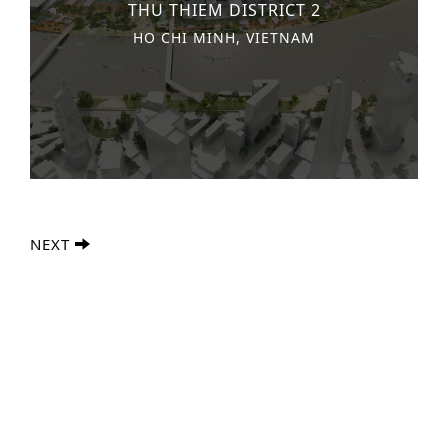
THU THIEM DISTRICT 2
HO CHI MINH, VIETNAM
NEXT
Geavanceerd Zoeken
S
e