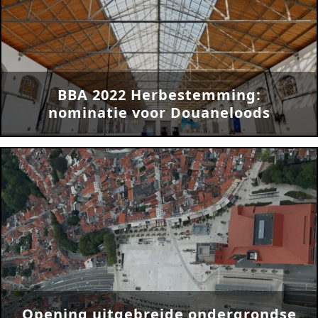
urban development
monumenten
industrie
BBA 2022 Herbestemming:
NIEUWS
nominatie voor Douaneloods
JOBS
CONTACT
NEDERLANDS
English
Français
Tiếng Việt
Opening uitgebreide ondergrondse