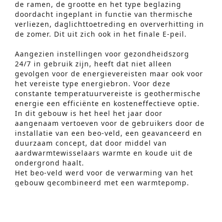
de ramen, de grootte en het type beglazing
doordacht ingeplant in functie van thermische
verliezen, daglichttoetreding en oververhitting in
de zomer. Dit uit zich ook in het finale E-peil.
Aangezien instellingen voor gezondheidszorg
24/7 in gebruik zijn, heeft dat niet alleen
gevolgen voor de energievereisten maar ook voor
het vereiste type energiebron. Voor deze
constante temperatuurvereiste is geothermische
energie een efficiënte en kosteneffectieve optie.
In dit gebouw is het heel het jaar door
aangenaam vertoeven voor de gebruikers door de
installatie van een beo-veld, een geavanceerd en
duurzaam concept, dat door middel van
Geavanceerd Zoeken
aardwarmtewisselaars warmte en koude uit de
S
ondergrond haalt.
Het beo-veld werd voor de verwarming van het
e
gebouw gecombineerd met een warmtepomp.
a
Deze geproduceerde warmte wordt in het gebouw
afgegeven via vloerverwarming in functie van de
r
noodzaak/comfort van de verschillende ruimtes.