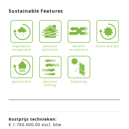
Sustainable Features
regenwater
passieve
warmte
zonne-energie
recuperatie
ventilatie
recuperatie
geothermie
passieve
beglazing
koeling
Kostprijs technieken:
€ 1.760.000,00 excl. btw