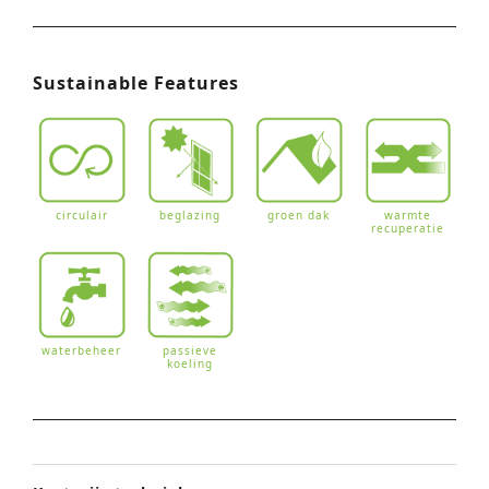
Sustainable Features
circulair
beglazing
groen dak
warmte
recuperatie
waterbeheer
passieve
koeling