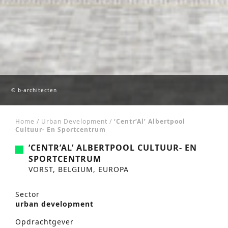
© b-architecten
Home
/
Urban Development
/
‘Centr’Al’ Albertpool
Cultuur- En Sportcentrum
‘CENTR’AL’ ALBERTPOOL CULTUUR- EN
SPORTCENTRUM
VORST, BELGIUM, EUROPA
Sector
urban development
Opdrachtgever