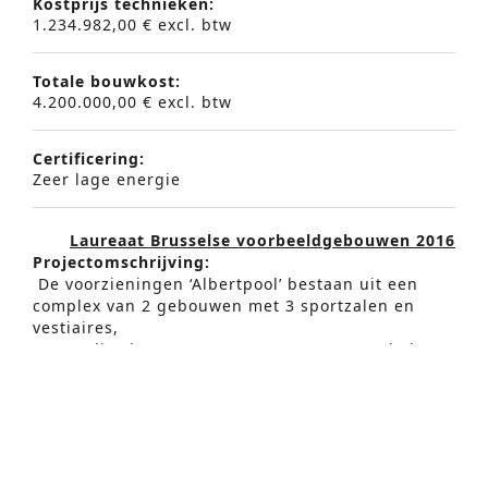
Kostprijs technieken:
1.234.982,00 € excl. btw
Totale bouwkost:
4.200.000,00 € excl. btw
Certificering:
Zeer lage energie
Laureaat Brusselse voorbeeldgebouwen 2016
Geavanceerd Zoeken
P
rojectomsc
hrijving:
De voorzieningen ‘Albertpool’ bestaan uit een
S
complex van 2 gebouwen met 3 sportzalen en
e
vestiaires,
een auditorium voor 100 personen en een hal,
a
een restaurant en keuken (92 bestekken) en
r
administratieve lokalen voor de beheerders.
c
De sportzalen en het auditorium worden
h
verwarmd en gekoeld door een systeem met
adiabatische koeling en een platenwisselaar.
f