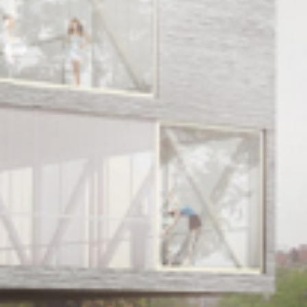
urban development
monumenten
industrie
NIEUWS
JOBS
CONTACT
NEDERLANDS
English
Français
Tiếng Việt