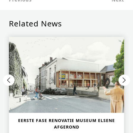
urban development
monumenten
Related News
industrie
NIEUWS
JOBS
CONTACT
NEDERLANDS
English
Français
Tiếng Việt
EERSTE FASE RENOVATIE MUSEUM ELSENE
AFGEROND