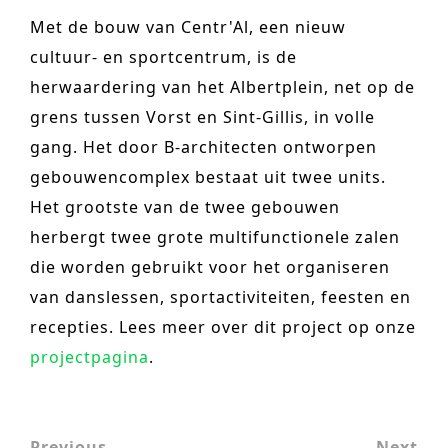
n
o
Met de bouw van Centr'Al, een nieuw
Other services
t
n
cultuur- en sportcentrum, is de
PROJECTEN
e
herwaardering van het Albertplein, net op de
cultuur
n
grens tussen Vorst en Sint-Gillis, in volle
t
gang.
Het door B-architecten ontworpen
hotel & resorts
gebouwencomplex bestaat uit twee units.
verzorging
Het grootste van de twee gebouwen
wonen
herbergt twee grote multifunctionele zalen
die worden gebruikt voor het organiseren
kantoren
van danslessen, sportactiviteiten, feesten en
commercieel & detailhandel
recepties.
Lees meer over dit project op onze
vrijetijd
projectpagina
.
onderwijs
sport
Previous
Next