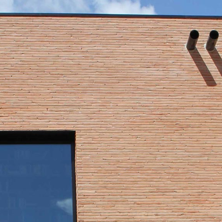
Công trình lịch sử
Công nghiệp
Văn hóa
TIN TỨC
TUYỂN DỤNG
LIÊN LẠC
TIẾNG VIỆT
English
Nederlands
Français