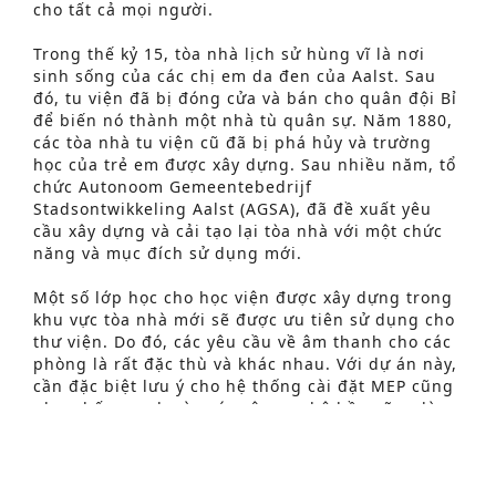
cho tất cả mọi người.
Trong thế kỷ 15, tòa nhà lịch sử hùng vĩ là nơi
sinh sống của các chị em da đen của Aalst. Sau
đó, tu viện đã bị đóng cửa và bán cho quân đội Bỉ
để biến nó thành một nhà tù quân sự. Năm 1880,
các tòa nhà tu viện cũ đã bị phá hủy và trường
học của trẻ em được xây dựng. Sau nhiều năm, tổ
chức Autonoom Gemeentebedrijf
Stadsontwikkeling Aalst (AGSA), đã đề xuất yêu
cầu xây dựng và cải tạo lại tòa nhà với một chức
năng và mục đích sử dụng mới.
Một số lớp học cho học viện được xây dựng trong
Tìm kiếm nâng cao
khu vực tòa nhà mới sẽ được ưu tiên sử dụng cho
thư viện. Do đó, các yêu cầu về âm thanh cho các
S
phòng là rất đặc thù và khác nhau. Với dự án này,
e
cần đặc biệt lưu ý cho hệ thống cài đặt MEP cũng
như nhấn mạnh vào các công nghệ bền vững là
a
một trọng tâm quan trọng.
r
Đối với vỏ bọc xây dựng, một số biện pháp được
c