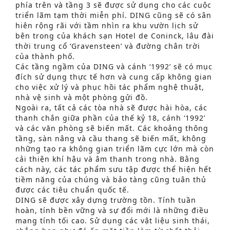
phía trên và tầng 3 sẽ được sử dụng cho các cuộc
triển lãm tạm thời miễn phí. DING cũng sẽ có sân
hiên rộng rãi với tầm nhìn ra khu vườn lịch sử
bên trong của khách sạn Hotel de Coninck, lâu đài
thời trung cổ ‘Gravensteen’ và đường chân trời
của thành phố.
Các tầng ngầm của DING và cánh ‘1992’ sẽ có mục
đích sử dụng thực tế hơn và cung cấp không gian
cho việc xử lý và phục hồi tác phẩm nghệ thuật,
nhà vệ sinh và một phòng gửi đồ.
Ngoài ra, tất cả các tòa nhà sẽ được hài hòa, các
thanh chắn giữa phần của thế kỷ 18, cánh ‘1992’
và các văn phòng sẽ biến mất. Các khoảng thông
tầng, sàn nâng và cầu thang sẽ biến mất, không
những tạo ra không gian triển lãm cực lớn mà còn
cải thiện khí hậu và âm thanh trong nhà. Bằng
cách này, các tác phẩm sưu tập được thể hiện hết
tiềm năng của chúng và bảo tàng cũng tuân thủ
được các tiêu chuẩn quốc tế.
DING sẽ được xây dựng trường tồn. Tính tuần
hoàn, tính bền vững và sự đổi mới là những điều
mang tính tối cao. Sử dụng các vật liệu sinh thái,