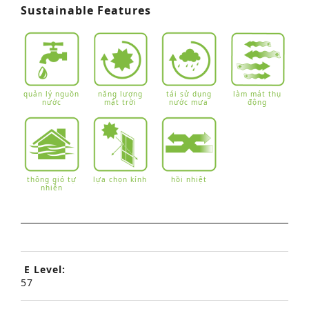
Sustainable Features
quản lý nguồn
năng lượng
tái sử dụng
làm mát thụ
nước
mặt trời
nước mưa
động
thông gió tự
lựa chọn kính
hồi nhiệt
nhiên
E Level:
57