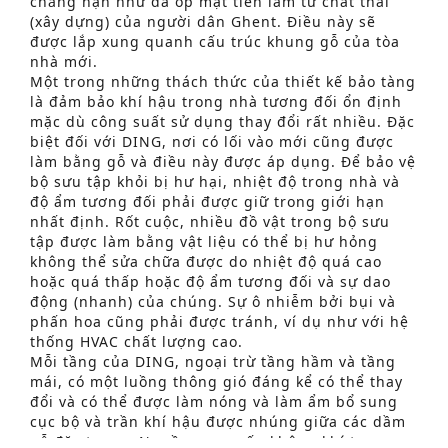
chẳng hạn như đá ốp mặt tiền làm từ chất thải
(xây dựng) của người dân Ghent. Điều này sẽ
được lắp xung quanh cấu trúc khung gỗ của tòa
nhà mới.
Một trong những thách thức của thiết kế bảo tàng
là đảm bảo khí hậu trong nhà tương đối ổn định
mặc dù công suất sử dụng thay đổi rất nhiều. Đặc
biệt đối với DING, nơi có lối vào mới cũng được
làm bằng gỗ và điều này được áp dụng. Để bảo vệ
bộ sưu tập khỏi bị hư hại, nhiệt độ trong nhà và
độ ẩm tương đối phải được giữ trong giới hạn
nhất định. Rốt cuộc, nhiều đồ vật trong bộ sưu
tập được làm bằng vật liệu có thể bị hư hỏng
không thể sửa chữa được do nhiệt độ quá cao
hoặc quá thấp hoặc độ ẩm tương đối và sự dao
động (nhanh) của chúng. Sự ô nhiễm bởi bụi và
phấn hoa cũng phải được tránh, ví dụ như với hệ
thống HVAC chất lượng cao.
Tìm kiếm nâng cao
Mỗi tầng của DING, ngoại trừ tầng hầm và tầng
mái, có một luồng thông gió đáng kể có thể thay
S
đổi và có thể được làm nóng và làm ẩm bổ sung
e
cục bộ và trần khí hậu được nhúng giữa các dầm
gỗ đặc trưng. Nguồn cung cấp không khí trong