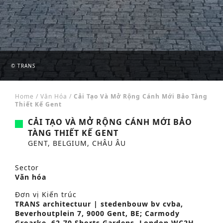
© TRANS
Home
/
Văn Hóa
/
Cải Tạo Và Mở Rộng Cánh Mới Bảo Tàng
Thiết Kế Gent
CẢI TẠO VÀ MỞ RỘNG CÁNH MỚI BẢO
TÀNG THIẾT KẾ GENT
GENT, BELGIUM, CHÂU ÂU
Sector
Văn hóa
Đơn vị Kiến trúc
TRANS architectuur | stedenbouw bv cvba,
Beverhoutplein 7, 9000 Gent, BE; Carmody
Groarke, 62-70 Shorts Gardens, London WC2H