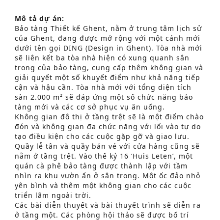
Mô tả dự án:
Bảo tàng Thiết kế Ghent, nằm ở trung tâm lịch sử
của Ghent, đang được mở rộng với một cánh mới
dưới tên gọi DING (Design in Ghent). Tòa nhà mới
sẽ liên kết ba tòa nhà hiện có xung quanh sân
trong của bảo tàng, cung cấp thêm không gian và
giải quyết một số khuyết điểm như khả năng tiếp
cận và hậu cần. Tòa nhà mới với tổng diện tích
sàn 2.000 m² sẽ đáp ứng một số chức năng bảo
tàng mới và các cơ sở phục vụ ăn uống.
Không gian đô thị ở tầng trệt sẽ là một điểm chào
đón và không gian đa chức năng với lối vào tự do
tạo điều kiện cho các cuộc gặp gỡ và giao lưu.
Quầy lễ tân và quầy bán vé với cửa hàng cũng sẽ
nằm ở tầng trệt. Vào thế kỷ 16 ‘Huis Leten’, một
quán cà phê bảo tàng được thành lập với tầm
nhìn ra khu vườn ẩn ở sân trong. Một ốc đảo nhỏ
yên bình và thêm một không gian cho các cuộc
triển lãm ngoài trời.
Các bài diễn thuyết và bài thuyết trình sẽ diễn ra
ở tầng một. Các phòng hội thảo sẽ được bố trí