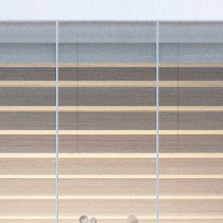
Công trình lịch sử
Công nghiệp
Văn hóa
TIN TỨC
TUYỂN DỤNG
LIÊN LẠC
TIẾNG VIỆT
English
Nederlands
Français