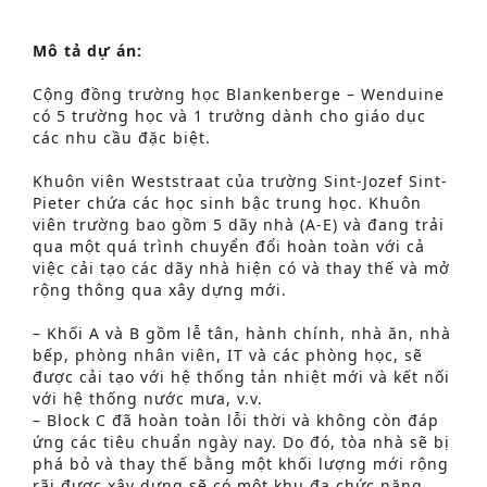
Mô tả dự án:
Cộng đồng trường học Blankenberge – Wenduine
có 5 trường học và 1 trường dành cho giáo dục
các nhu cầu đặc biệt.
Khuôn viên Weststraat của trường Sint-Jozef Sint-
Pieter chứa các học sinh bậc trung học. Khuôn
viên trường bao gồm 5 dãy nhà (A-E) và đang trải
qua một quá trình chuyển đổi hoàn toàn với cả
việc cải tạo các dãy nhà hiện có và thay thế và mở
rộng thông qua xây dựng mới.
– Khối A và B gồm lễ tân, hành chính, nhà ăn, nhà
bếp, phòng nhân viên, IT và các phòng học, sẽ
được cải tạo với hệ thống tản nhiệt mới và kết nối
với hệ thống nước mưa, v.v.
– Block C đã hoàn toàn lỗi thời và không còn đáp
ứng các tiêu chuẩn ngày nay. Do đó, tòa nhà sẽ bị
phá bỏ và thay thế bằng một khối lượng mới rộng
rãi được xây dựng sẽ có một khu đa chức năng