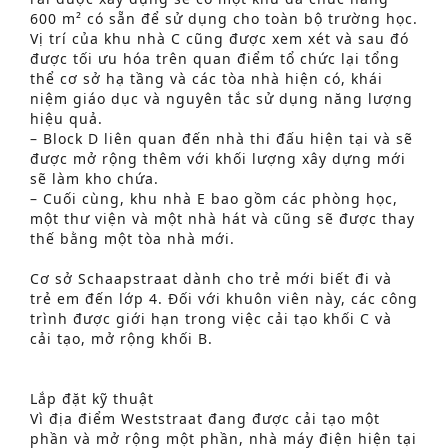
600 m² có sẵn để sử dụng cho toàn bộ trường học.
Vị trí của khu nhà C cũng được xem xét và sau đó
được tối ưu hóa trên quan điểm tổ chức lại tổng
thể cơ sở hạ tầng và các tòa nhà hiện có, khái
niệm giáo dục và nguyên tắc sử dụng năng lượng
hiệu quả.
– Block D liên quan đến nhà thi đấu hiện tại và sẽ
được mở rộng thêm với khối lượng xây dựng mới
sẽ làm kho chứa.
– Cuối cùng, khu nhà E bao gồm các phòng học,
một thư viện và một nhà hát và cũng sẽ được thay
thế bằng một tòa nhà mới.
Cơ sở Schaapstraat dành cho trẻ mới biết đi và
trẻ em đến lớp 4. Đối với khuôn viên này, các công
trình được giới hạn trong việc cải tạo khối C và
cải tạo, mở rộng khối B.
Lắp đặt kỹ thuật
Vì địa điểm Weststraat đang được cải tạo một
Tìm kiếm nâng cao
phần và mở rộng một phần, nhà máy điện hiện tại