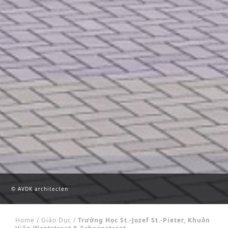
© AVDK architecten
Home
/
Giáo Dục
/
Trường Học St.-Jozef St.-Pieter, Khuôn