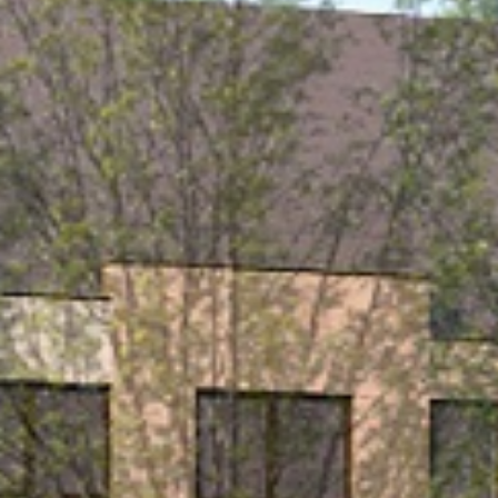
Công trình lịch sử
Công nghiệp
Văn hóa
TIN TỨC
TUYỂN DỤNG
LIÊN LẠC
TIẾNG VIỆT
English
Nederlands
Français