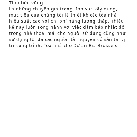
Tính bền vững
Là những chuyên gia trong lĩnh vực xây dựng,
mục tiêu của chúng tôi là thiết kế các tòa nhà
hiệu suất cao với chi phí năng lượng thấp. Thiết
Tìm kiếm nâng cao
kế này luôn song hành với việc đảm bảo nhiệt độ
trong nhà thoải mái cho người sử dụng cũng như
S
sử dụng tối đa các nguồn tài nguyên có sẵn tại vị
e
trí công trình. Tòa nhà cho Dự án Bia Brussels
được thiết kế theo triết lý này.
a
r
Nhu cầu năng lượng được hạn chế bởi thiết kế
kiến trúc chất lượng. Công trình được định hình
c
theo độ chặt chẽ tối ưu, hạn chế các bề mặt thông
h
ra bên ngoài để giảm thất thoát nhiệt. Cách nhiệt
tốt của tòa nhà bổ sung cho khía cạnh này và
f
giảm nhu cầu sưởi ấm cho các phòng khác nhau.
o
Cửa sổ nằm ở mặt tiền phía bắc. Điều này tạo ra
sự cân bằng giữa ánh sáng tự nhiên và hạn chế
r
nguy cơ quá tải nhiệt vào mùa hè.
:
Kỹ thuật đặc biệt
:
Về mặt kỹ thuật, xuất phát điểm là tạo ra sức