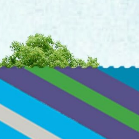
Công trình lịch sử
Công nghiệp
Văn hóa
TIN TỨC
TUYỂN DỤNG
LIÊN LẠC
TIẾNG VIỆT
English
Nederlands
Français