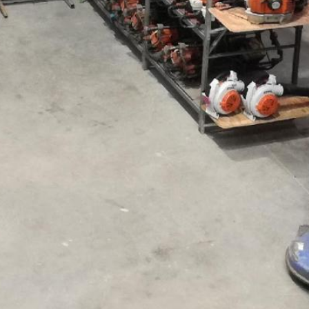
Công trình lịch sử
Công nghiệp
Văn hóa
TIN TỨC
TUYỂN DỤNG
LIÊN LẠC
TIẾNG VIỆT
English
Nederlands
Français