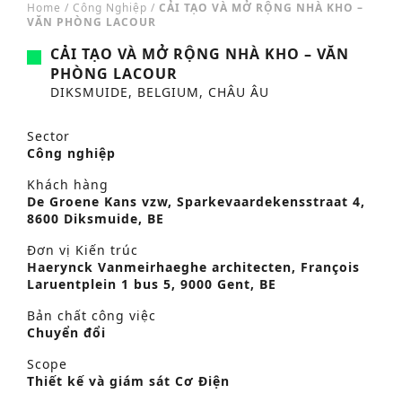
Home
/
Công Nghiệp
/
CẢI TẠO VÀ MỞ RỘNG NHÀ KHO –
VĂN PHÒNG LACOUR
CẢI TẠO VÀ MỞ RỘNG NHÀ KHO – VĂN
PHÒNG LACOUR
DIKSMUIDE, BELGIUM, CHÂU ÂU
Sector
Công nghiệp
Khách hàng
De Groene Kans vzw, Sparkevaardekensstraat 4,
8600 Diksmuide, BE
Đơn vị Kiến trúc
Haerynck Vanmeirhaeghe architecten, François
Laruentplein 1 bus 5, 9000 Gent, BE
Bản chất công việc
Chuyển đổi
Scope
Thiết kế và giám sát Cơ Điện