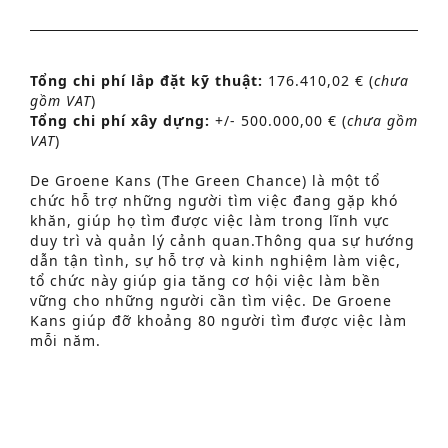
Tổng chi phí lắp đặt kỹ thuật:
176.410,02 € (
chưa
gồm VAT
)
Tổng chi phí xây dựng:
+/- 500.000,00 € (
chưa gồm
VAT
)
De Groene Kans (The Green Chance) là một tổ
chức hỗ trợ những người tìm việc đang gặp khó
khăn, giúp họ tìm được việc làm trong lĩnh vực
duy trì và quản lý cảnh quan.Thông qua sự hướng
Tìm kiếm nâng cao
dẫn tận tình, sự hỗ trợ và kinh nghiệm làm việc,
tổ chức này giúp gia tăng cơ hội việc làm bền
S
vững cho những người cần tìm việc. De Groene
Kans giúp đỡ khoảng 80 người tìm được việc làm
e
mỗi năm.
a
De Groene Kans lên kế hoạch chuyển đổi văn
r
phòng sang khu vực Ljzerboomgaard Provincial
c
Domain, nơi mà trên khu đất hiện đang có một
nhà kho (De Kabouterloods) sẽ được cải tạo để
h