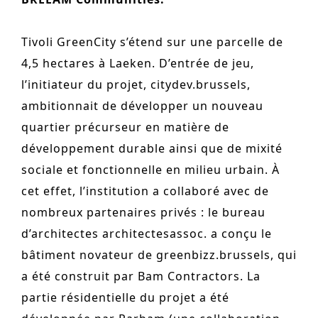
monuments
Tivoli GreenCity s’étend sur une parcelle de
industrie
4,5 hectares à Laeken. D’entrée de jeu,
culture
l’initiateur du projet, citydev.brussels,
ACTUALITES
ambitionnait de développer un nouveau
quartier précurseur en matière de
CARRIÈRES
développement durable ainsi que de mixité
CONTACT
sociale et fonctionnelle en milieu urbain. À
FRANÇAIS
cet effet, l’institution a collaboré avec de
nombreux partenaires privés : le bureau
English
d’architectes architectesassoc. a conçu le
Nederlands
bâtiment novateur de greenbizz.brussels, qui
Tiếng Việt
a été construit par Bam Contractors. La
partie résidentielle du projet a été