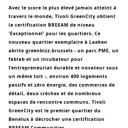
n
o
Avec le score le plus élevé jamais atteint à
AUTRES SERVICES
t
n
travers le monde, Tivoli GreenCity obtient
PROJECTS
e
la certification BREEAM de niveau
hôtellerie
n
'Exceptionnel' pour les quartiers. Ce
t
nouveau quartier exemplaire à Laeken
santé
abrite greenbizz.brussels - un parc PME, un
logement
fablab et un incubateur pour
bureaux
l’entrepreneuriat durable et novateur sous
un même toit -, environ 400 logements
commercial et au détail
passifs et zéro énergie, des commerces de
enseignement
détail, deux crèches et de nombreux
loisir
espaces de rencontre communs. Tivoli
GreenCity est le premier quartier du
sport
Benelux à décrocher une certification
développement urbain
BREEAM Communities.