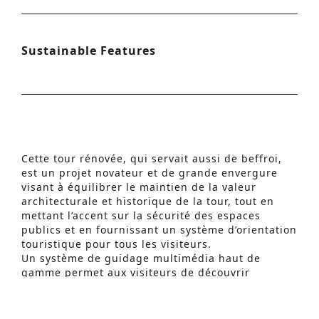
Sustainable Features
Cette tour rénovée, qui servait aussi de beffroi,
est un projet novateur et de grande envergure
visant à équilibrer le maintien de la valeur
architecturale et historique de la tour, tout en
mettant l’accent sur la sécurité des espaces
Recherche Avancée
publics et en fournissant un système d’orientation
S
touristique pour tous les visiteurs.
Un système de guidage multimédia haut de
e
gamme permet aux visiteurs de découvrir
a
l’architecture de la tour de l’intérieur. Avec
l’image, le son et les enregistrements de la tour,
r
les invités peuvent découvrir les secrets du