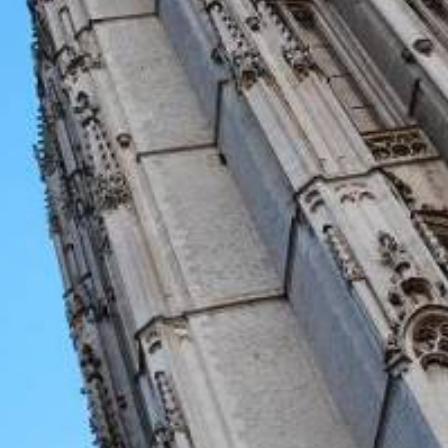
monuments
industrie
culture
ACTUALITES
CARRIÈRES
CONTACT
FRANÇAIS
English
Nederlands
Tiếng Việt