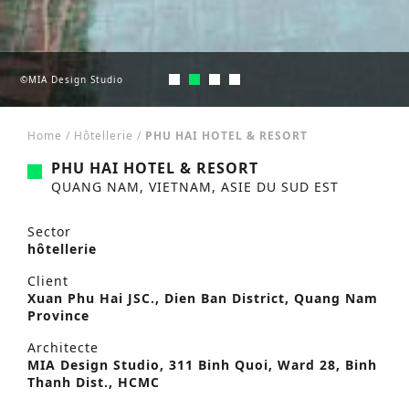
©MIA Design Studio
©MIA Design Studio
©MIA Design Studio
©MIA Design Studio
Home
/
Hôtellerie
/
PHU HAI HOTEL & RESORT
PHU HAI HOTEL & RESORT
QUANG NAM, VIETNAM, ASIE DU SUD EST
Sector
hôtellerie
Client
Xuan Phu Hai JSC., Dien Ban District, Quang Nam
Province
Architecte
MIA Design Studio, 311 Binh Quoi, Ward 28, Binh
Thanh Dist., HCMC