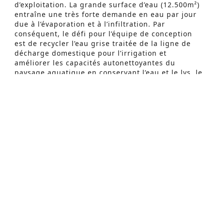
d’exploitation. La grande surface d’eau (12.500m²)
entraîne une très forte demande en eau par jour
due à l’évaporation et à l’infiltration. Par
Recherche Avancée
conséquent, le défi pour l’équipe de conception
est de recycler l’eau grise traitée de la ligne de
S
décharge domestique pour l’irrigation et
améliorer les capacités autonettoyantes du
e
paysage aquatique en conservant l’eau et le lys, le
a
papyrus parapluie ou l’iris d’eau.
r
Puisque le projet est situé dans un
c
environnement tropical, la sélection de systèmes
d’irrigation et de types d’arbres qui peuvent être
h
utilisés dans les conditions extrêmes de temps
f
sec et chaud est également un grand défi pour
les concepteurs.
o
r
Le projet est développé sur la base d’une
combinaison efficace de langage architectural et
:
de services de soutien technique pour vous
fournir un confort frais et naturel, mais maintient
les fonctions fondamentales de la station