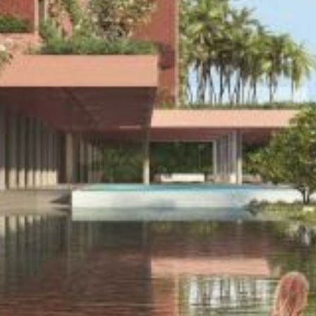
monuments
industrie
culture
ACTUALITES
CARRIÈRES
CONTACT
FRANÇAIS
English
Nederlands
Tiếng Việt