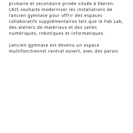
primaire et secondaire privée située à Ekeren.
L’AIS souhaite moderniser les installations de
l’ancien gymnase pour offrir des espaces
collaboratifs supplémentaires tels que le Fab Lab,
des ateliers de matériaux et des salles
Recherche Avancée
numériques, robotiques et informatiques.
S
L’ancien gymnase est devenu un espace
e
multifonctionnel central ouvert, avec des parois
a
transparentes et des portes d’accès vers les salles
de classe. Au premier étage, une galerie ouverte
r
assure la liaison entre les salles de classe. Elle
c
est accessible par un grand escalier depuis la
salle multifonctionnelle. Afin de rendre les
h
espaces plus accueillants et d’accroître l’apport de
f
lumière naturelle, de nouvelles fenêtres sont
placées en façade et des fenêtres de toit en
o
toiture.
r
Le projet concerne la rénovation d’un bâtiment
:
scolaire composé de plusieurs blocs, avec une
attention particulière pour le bloc 400.