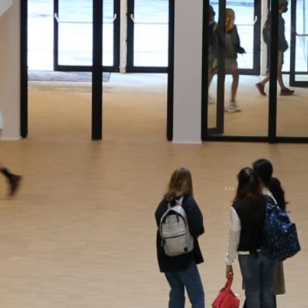
monuments
industrie
culture
ACTUALITES
CARRIÈRES
CONTACT
FRANÇAIS
English
Nederlands
Tiếng Việt