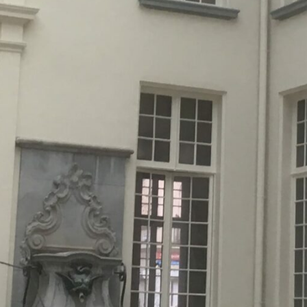
monuments
industrie
culture
ACTUALITES
CARRIÈRES
CONTACT
FRANÇAIS
English
Nederlands
Tiếng Việt