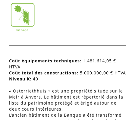
vitrage
Coût équipements techniques:
1.481.614,05 €
HTVA
Coût total des constructions:
5.000.000,00 € HTVA
Niveau K:
40
« Osterriethhuis » est une propriété située sur le
Recherche Avancée
Meir à Anvers. Le bâtiment est répertorié dans la
liste du patrimoine protégé et érigé autour de
S
deux cours intérieures.
e
L’ancien bâtiment de la Banque a été transformé
en commerce. La conception de la ré-destination
a
rejoint la structure historique existante et les
r
intérieurs précieux, ainsi que la fonction spatiale