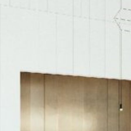
urban development
monumenten
industrie
NIEUWS
JOBS
CONTACT
NEDERLANDS
English
Français
Tiếng Việt