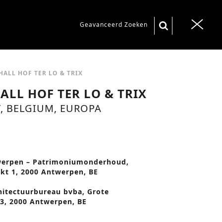
S
Geavanceerd Zoeken
T
e
o
a
g
r
g
ALL HOF TER LO & TRIX
c
l
ALL HOF TER LO & TRIX
h
e
 BELGIUM, EUROPA
f
n
o
a
r
v
:
werpen – Patrimoniumonderhoud,
i
kt 1, 2000 Antwerpen, BE
g
itectuurbureau bvba, Grote
a
 3, 2000 Antwerpen, BE
t
e
i