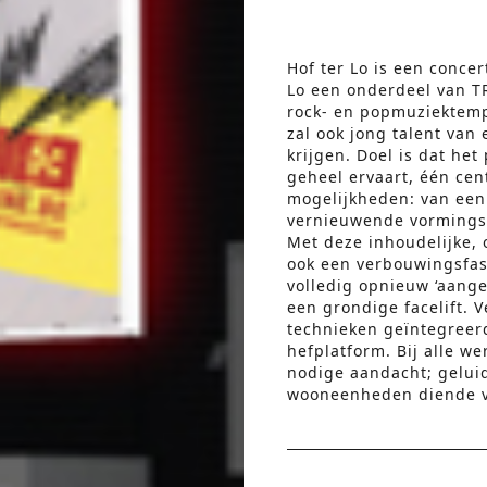
Hof ter Lo is een concer
Lo een onderdeel van T
rock- en popmuziektemp
zal ook jong talent va
krijgen. Doel is dat het
geheel ervaart, één ce
mogelijkheden: van een
vernieuwende vormingsa
Met deze inhoudelijke, 
ook een verbouwingsfas
volledig opnieuw ‘aange
een grondige facelift.
technieken geïntegreerd
hefplatform. Bij alle w
nodige aandacht; gelui
wooneenheden diende 