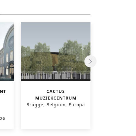
ENT
CACTUS
RITCS 
MUZIEKCENTRUM
THEATER
Brugge, Belgium, Europa
FILMSTU
VERBOUWING
opa
Brussel, Belg