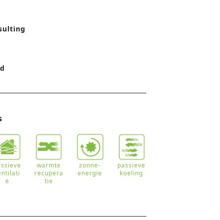
o
sulting
n
rd
s
assieve
warmte
zonne-
passieve
entilati
recupera
energie
koeling
e
tie