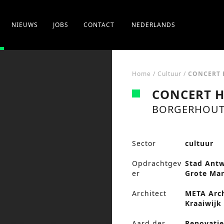
NIEUWS
JOBS
CONTACT
NEDERLANDS
Home
/
Cultuur
/
CONCERT H
CONCERT H
BORGERHOUT,
Sector
cultuur
Opdrachtgev
Stad Ant
er
Grote Mar
Architect
META Arch
Kraaiwijk
Aard der
Renovati