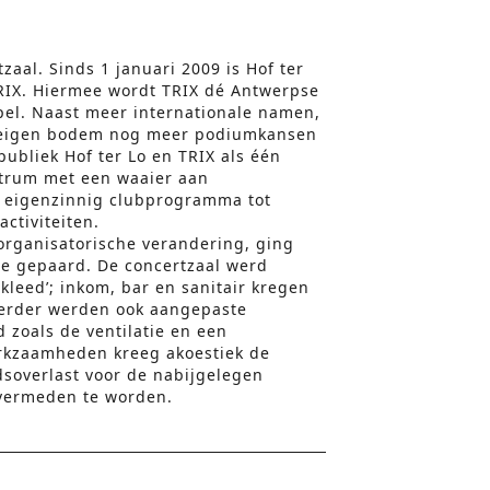
tzaal. Sinds 1 januari 2009 is Hof ter
RIX. Hiermee wordt TRIX dé Antwerpse
el. Naast meer internationale namen,
n eigen bodem nog meer podiumkansen
 publiek Hof ter Lo en TRIX als één
ntrum met een waaier aan
 eigenzinnig clubprogramma tot
ctiviteiten.
organisatorische verandering, ging
e gepaard. De concertzaal werd
kleed’; inkom, bar en sanitair kregen
 Verder werden ook aangepaste
 zoals de ventilatie en een
erkzaamheden kreeg akoestiek de
dsoverlast voor de nabijgelegen
vermeden te worden.