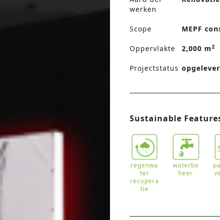
werken
Scope
MEPF con
2
Oppervlakte
2,000 m
Projectstatus
opgeleve
Sustainable Feature
regenwa
waterbe
p
ter
heer
v
recupera
tie