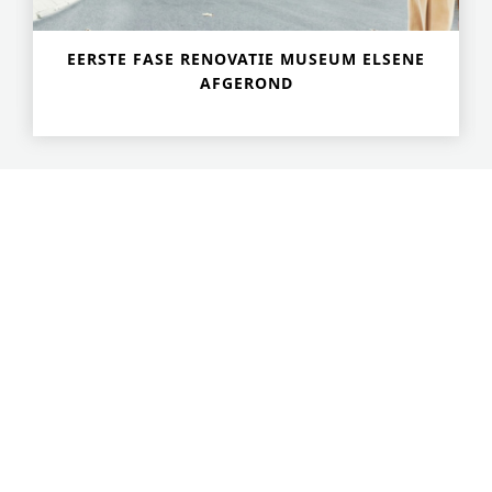
EERSTE FASE RENOVATIE MUSEUM ELSENE
AFGEROND
Geavanceerd Zoeken
S
e
a
r
Disclaimer
c
© boydens engineering
2026
h
f