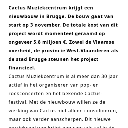
n
o
Cactus Muziekcentrum krijgt een
Other services
t
n
nieuwbouw in Brugge. De bouw gaat van
PROJECTEN
e
start op 3 november. De totale kost van dit
cultuur
n
project wordt momenteel geraamd op
t
ongeveer 5,8 miljoen €. Zowel de Vlaamse
hotel & resorts
overheid, de provincie West-Vlaanderen als
verzorging
de stad Brugge steunen het project
wonen
financieel.
Cactus Muziekcentrum is al meer dan 30 jaar
kantoren
actief in het organiseren van pop- en
commercieel & detailhandel
rockconcerten en het bekende Cactus-
vrijetijd
festival. Met de nieuwbouw willen ze de
werking van Cactus niet alleen consolideren,
onderwijs
maar ook verder aanscherpen. Dit nieuwe
sport
muziekcentrum krijgt een centrale rol in de