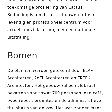
urban development
toekomstige profilering van Cactus.
Bedoeling is om dit uit te bouwen tot een
monumenten
levendig en professioneel centrum voor
industrie
actuele muziekcultuur, met een nationale
NIEUWS
uitstraling.
JOBS
Bomen
CONTACT
NEDERLANDS
De plannen werden getekend door BLAF
English
Architecten, 2dFL Architecten en FREEK
Architecten. Het gebouw zal een clubzaal
Français
bevatten voor zowat 700 personen, een café,
Tiếng Việt
twee repetitieruimtes en de administratieve
thuisbasis van de vzw. Het was zonder meer