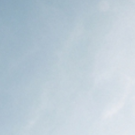
Công trình lịch sử
Công nghiệp
Văn hóa
TIN TỨC
TUYỂN DỤNG
LIÊN LẠC
TIẾNG VIỆT
English
Nederlands
Français