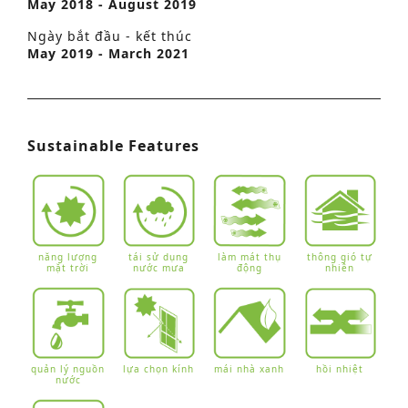
May 2018 - August 2019
Ngày bắt đầu - kết thúc
May 2019 - March 2021
Sustainable Features
năng lượng
tái sử dụng
làm mát thụ
thông gió tự
mặt trời
nước mưa
động
nhiên
quản lý nguồn
lựa chọn kính
mái nhà xanh
hồi nhiệt
nước