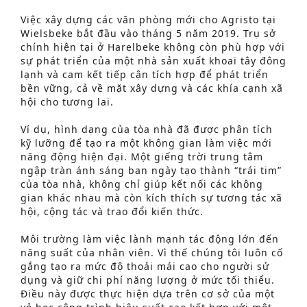
Việc xây dựng các văn phòng mới cho Agristo tại
Wielsbeke bắt đầu vào tháng 5 năm 2019. Trụ sở
chính hiện tại ở Harelbeke không còn phù hợp với
sự phát triển của một nhà sản xuất khoai tây đông
lạnh và cam kết tiếp cận tích hợp để phát triển
bền vững, cả về mặt xây dựng và các khía cạnh xã
hội cho tương lai.
Ví dụ, hình dạng của tòa nhà đã được phân tích
kỹ lưỡng để tạo ra một không gian làm việc mới
năng động hiện đại. Một giếng trời trung tâm
ngập tràn ánh sáng ban ngày tạo thành “trái tim”
của tòa nhà, không chỉ giúp kết nối các không
gian khác nhau mà còn kích thích sự tương tác xã
hội, cộng tác và trao đổi kiến thức.
Môi trường làm việc lành mạnh tác động lớn đến
năng suất của nhân viên. Vì thế chúng tôi luôn cố
gắng tạo ra mức độ thoải mái cao cho người sử
Tìm kiếm nâng cao
dụng và giữ chi phí năng lượng ở mức tối thiểu.
Điều này được thực hiện dựa trên cơ sở của một
S