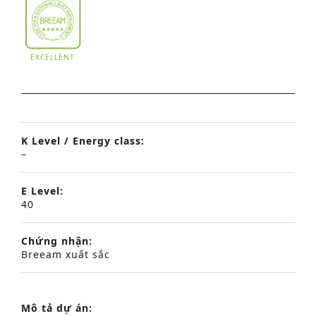
EXCELLENT
K Level / Energy class:
–
E Level:
40
Chứng nhận:
Breeam xuất sắc
Mô tả dự án: