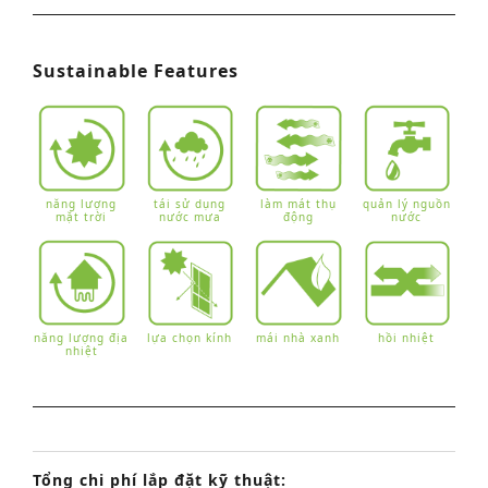
Sustainable Features
năng lượng
tái sử dụng
làm mát thụ
quản lý nguồn
mặt trời
nước mưa
động
nước
năng lượng địa
lựa chọn kính
mái nhà xanh
hồi nhiệt
nhiệt
Tổng chi phí lắp đặt kỹ thuật: