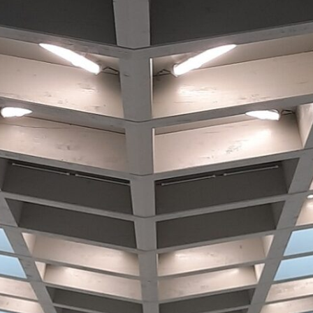
Công trình lịch sử
Công nghiệp
Văn hóa
TIN TỨC
TUYỂN DỤNG
LIÊN LẠC
TIẾNG VIỆT
English
Nederlands
Français