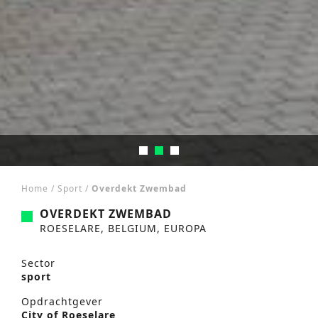
Home
/
Sport
/
Overdekt Zwembad
OVERDEKT ZWEMBAD
ROESELARE, BELGIUM, EUROPA
Sector
sport
Opdrachtgever
City of Roeselare