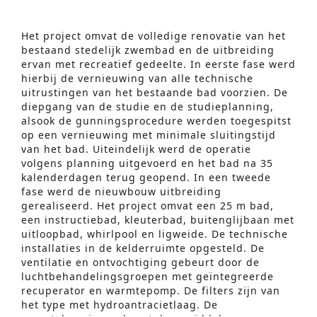
Het project omvat de volledige renovatie van het
bestaand stedelijk zwembad en de uitbreiding
ervan met recreatief gedeelte. In eerste fase werd
hierbij de vernieuwing van alle technische
uitrustingen van het bestaande bad voorzien. De
diepgang van de studie en de studieplanning,
alsook de gunningsprocedure werden toegespitst
op een vernieuwing met minimale sluitingstijd
van het bad. Uiteindelijk werd de operatie
volgens planning uitgevoerd en het bad na 35
kalenderdagen terug geopend. In een tweede
fase werd de nieuwbouw uitbreiding
gerealiseerd. Het project omvat een 25 m bad,
een instructiebad, kleuterbad, buitenglijbaan met
uitloopbad, whirlpool en ligweide. De technische
installaties in de kelderruimte opgesteld. De
Geavanceerd Zoeken
ventilatie en ontvochtiging gebeurt door de
luchtbehandelingsgroepen met geïntegreerde
S
recuperator en warmtepomp. De filters zijn van
e
het type met hydroantracietlaag. De