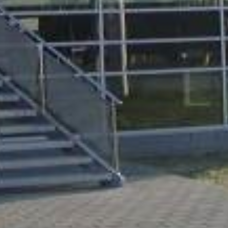
urban development
monumenten
industrie
NIEUWS
JOBS
CONTACT
NEDERLANDS
English
Français
Tiếng Việt