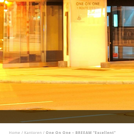
Home
/
Kantoren
/
One On One – BREEAM “Excellent”