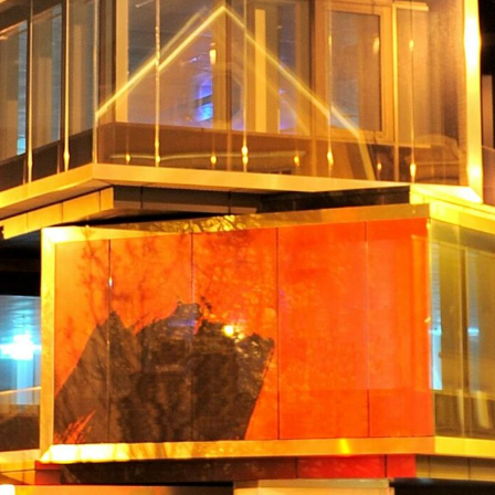
urban development
monumenten
industrie
NIEUWS
JOBS
CONTACT
NEDERLANDS
English
Français
Tiếng Việt