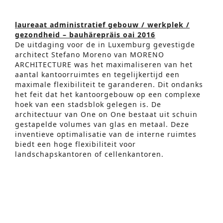
laureaat administratief gebouw / werkplek /
gezondheid – bauhärepräis oai 2016
De uitdaging voor de in Luxemburg gevestigde
architect Stefano Moreno van MORENO
ARCHITECTURE was het maximaliseren van het
aantal kantoorruimtes en tegelijkertijd een
maximale flexibiliteit te garanderen. Dit ondanks
het feit dat het kantoorgebouw op een complexe
hoek van een stadsblok gelegen is. De
architectuur van One on One bestaat uit schuin
Geavanceerd Zoeken
gestapelde volumes van glas en metaal. Deze
inventieve optimalisatie van de interne ruimtes
S
biedt een hoge flexibiliteit voor
e
landschapskantoren of cellenkantoren.
Duurzame aspecten in het gebouw:
a
One on One is BREEAM ‘Excellent’ gecertificeerd.
r
De BREEAM certificatie methode wordt over de
hele wereld gebruikt om de ecologische impact
c
van het gebouw na te gaan en te verbeteren.
h
Deze certificatie staat garant voor de